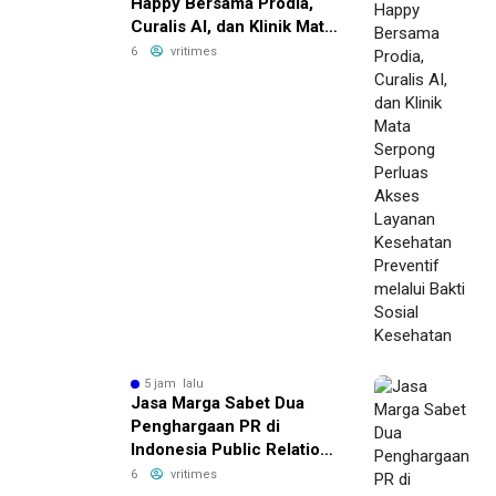
Happy Bersama Prodia,
Curalis AI, dan Klinik Mata
Serpong Perluas Akses
6
vritimes
Layanan Kesehatan
Preventif melalui Bakti
Sosial Kesehatan
5 jam lalu
Jasa Marga Sabet Dua
Penghargaan PR di
Indonesia Public Relations
Summit 2026
6
vritimes