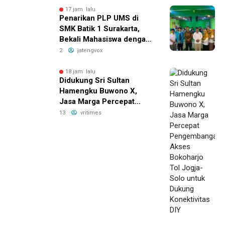
17 jam lalu
Penarikan PLP UMS di
SMK Batik 1 Surakarta,
Bekali Mahasiswa dengan
Pengalaman Nyata Dunia
2
jatengvox
Pendidikan
18 jam lalu
Didukung Sri Sultan
Hamengku Buwono X,
Jasa Marga Percepat
Pengembangan Akses
13
vritimes
Bokoharjo Tol Jogja-Solo
untuk Dukung Konektivitas
DIY