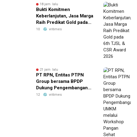
18 jam lalu
Bukti Komitmen
Keberlanjutan, Jasa Marga
Raih Predikat Gold pada
6th TJSL & CSR Award
10
vritimes
2026
21 jam lalu
PT RPN, Entitas PTPN
Group bersama BPDP
Dukung Pengembangan
UMKM melalui Workshop
12
vritimes
Pangan Sehat Berbasis
Minyak Sawit