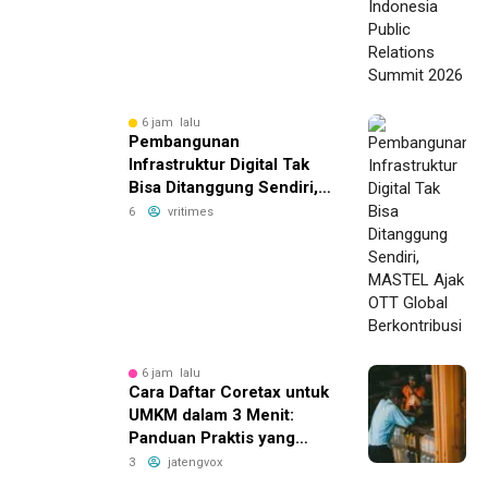
6 jam lalu
Pembangunan
Infrastruktur Digital Tak
Bisa Ditanggung Sendiri,
MASTEL Ajak OTT Global
6
vritimes
Berkontribusi
6 jam lalu
Cara Daftar Coretax untuk
UMKM dalam 3 Menit:
Panduan Praktis yang
Bikin Bisnis Anda Lebih
3
jatengvox
Efisien!