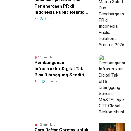
Jasa Marga Sabet Dua
Penghargaan PR di
Indonesia Public Relations
Summit 2026
8
vritimes
11 jam lalu
Pembangunan
Infrastruktur Digital Tak
Bisa Ditanggung Sendiri,
MASTEL Ajak OTT Global
11
vritimes
Berkontribusi
12 jam lalu
Cara Daftar Coretax untuk