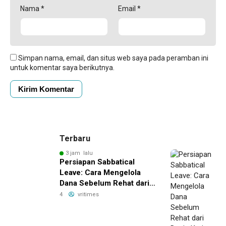
Nama
*
Email
*
Simpan nama, email, dan situs web saya pada peramban ini
untuk komentar saya berikutnya.
Terbaru
3 jam lalu
Persiapan Sabbatical
Leave: Cara Mengelola
Dana Sebelum Rehat dari
Dunia Kerja
4
vritimes