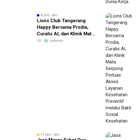
8 jam lalu
Lions Club Tangerang
Happy Bersama Prodia,
Curalis AI, dan Klinik Mata
Serpong Perluas Akses
10
vritimes
Layanan Kesehatan
Preventif melalui Bakti
Sosial Kesehatan
11 jam lalu