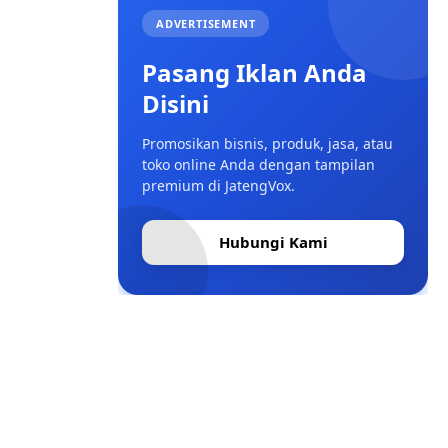
ADVERTISEMENT
Pasang Iklan Anda
Disini
Promosikan bisnis, produk, jasa, atau
toko online Anda dengan tampilan
premium di JatengVox.
Hubungi Kami