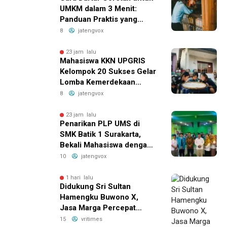
UMKM dalam 3 Menit:
Panduan Praktis yang
Bikin Bisnis Anda Lebih
8
jatengvox
Efisien!
23 jam lalu
Mahasiswa KKN UPGRIS
Kelompok 20 Sukses Gelar
Lomba Kemerdekaan
Penuh Ceria di Kranggan
8
jatengvox
Ambarawa
23 jam lalu
Penarikan PLP UMS di
SMK Batik 1 Surakarta,
Bekali Mahasiswa dengan
Pengalaman Nyata Dunia
10
jatengvox
Pendidikan
1 hari lalu
Didukung Sri Sultan
Hamengku Buwono X,
Jasa Marga Percepat
Pengembangan Akses
15
vritimes