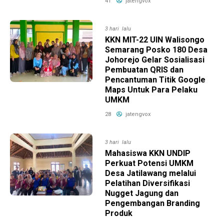
41
jatengvox
3 hari lalu
KKN MIT-22 UIN Walisongo
Semarang Posko 180 Desa
Johorejo Gelar Sosialisasi
Pembuatan QRIS dan
Pencantuman Titik Google
Maps Untuk Para Pelaku
UMKM
28
jatengvox
3 hari lalu
Mahasiswa KKN UNDIP
Perkuat Potensi UMKM
Desa Jatilawang melalui
Pelatihan Diversifikasi
Nugget Jagung dan
Pengembangan Branding
Produk