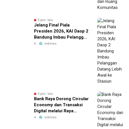
3 jam lalu
Jelang Final Piala
Presiden 2026, KAI Daop 2
Bandung Imbau Pelanggan
Datang Lebih Awal ke
4
vritimes
Stasiun
3 jam lalu
Bank Raya Dorong Circular
Economy dan Transaksi
Digital melalui Raya
Preloved Bazaar Vol.2
4
vritimes