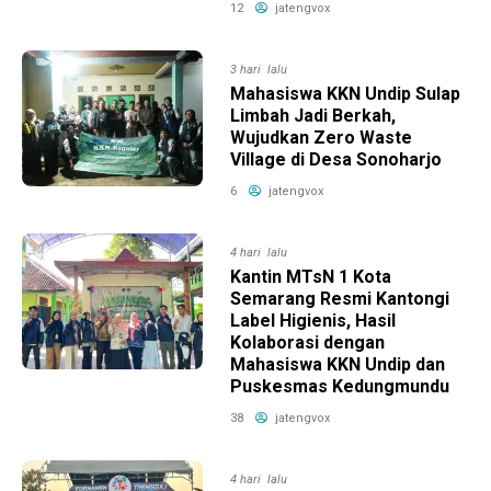
12
jatengvox
3 hari lalu
Mahasiswa KKN Undip Sulap
Limbah Jadi Berkah,
Wujudkan Zero Waste
Village di Desa Sonoharjo
6
jatengvox
4 hari lalu
Kantin MTsN 1 Kota
Semarang Resmi Kantongi
Label Higienis, Hasil
Kolaborasi dengan
Mahasiswa KKN Undip dan
Puskesmas Kedungmundu
38
jatengvox
4 hari lalu