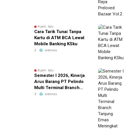
4 jam lalu
Cara Tarik Tunai Tanpa
Kartu di ATM BCA Lewat
Mobile Banking KSku
2
vritimes
8 jam lalu
Semester I 2026, Kinerja
Arus Barang PT Pelindo
Multi Terminal Branch
Tanjung Emas Meningkat
3
vritimes
13%