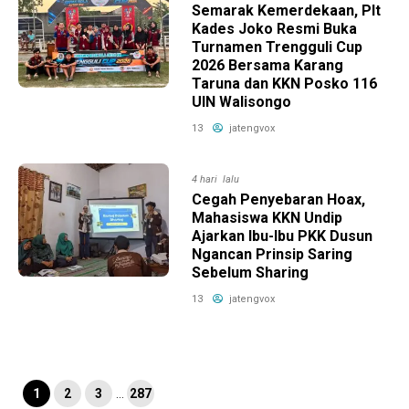
Semarak Kemerdekaan, Plt
Kades Joko Resmi Buka
Turnamen Trengguli Cup
2026 Bersama Karang
Taruna dan KKN Posko 116
UIN Walisongo
13
jatengvox
4 hari lalu
Cegah Penyebaran Hoax,
Mahasiswa KKN Undip
Ajarkan Ibu-Ibu PKK Dusun
Ngancan Prinsip Saring
Sebelum Sharing
13
jatengvox
1
2
3
…
287