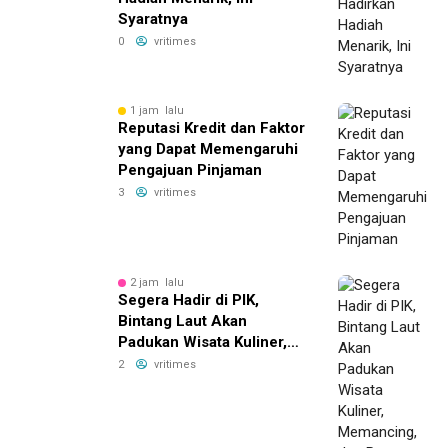
Syaratnya
0
vritimes
1 jam lalu
Reputasi Kredit dan Faktor
yang Dapat Memengaruhi
Pengajuan Pinjaman
3
vritimes
2 jam lalu
Segera Hadir di PIK,
Bintang Laut Akan
Padukan Wisata Kuliner,
Memancing, dan Ruang
2
vritimes
Komunitas