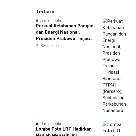
Terbaru
32 menit lalu
Perkuat Ketahanan Pangan
dan Energi Nasional,
Presiden Prabowo Tinjau
Hilirisasi Bioetanol PTPN I
0
vritimes
(Persero), Subholding
Perkebunan Nusantara
45 menit lalu
Lomba Foto LRT Hadirkan
Hadiah Menarik, Ini