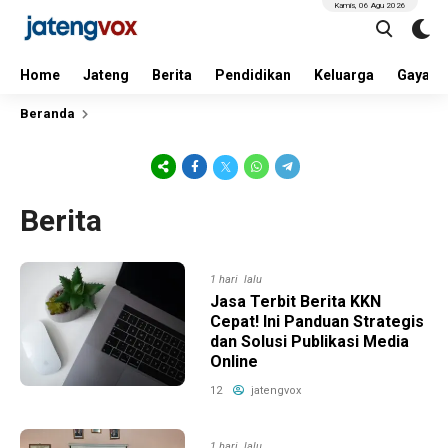
Kamis, 06 Agu 2026
Home
Jateng
Berita
Pendidikan
Keluarga
Gaya H
Beranda
Berita
1 hari lalu
Jasa Terbit Berita KKN
Cepat! Ini Panduan Strategis
dan Solusi Publikasi Media
Online
12
jatengvox
1 hari lalu