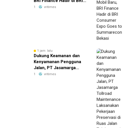
BRI Finance Hadir di BRI
Consumer Expo Goes to
1
vritimes
Summarecon Bekasi
1 jam lalu
Dukung Keamanan dan
Kenyamanan Pengguna
Jalan, PT Jasamarga
Tollroad Maintenance
1
vritimes
Laksanakan Pekerjaan
Preservasi di Ruas Jalan
Tol Jagorawi