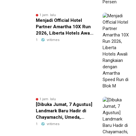
1 jam lalu
Menjadi Official Hotel
Partner Amartha 10X Run
2026, Liberta Hotels Awali
Rangkaian dengan
1
vritimes
Amartha Speed Run di
Blok M
1 jam lalu
[Dibuka Jumat, 7 Agustus]
Landmark Baru Hadir di
Chayamachi, Umeda,
Osaka! “Alpen OSAKA”,
1
vritimes
Toko Unggulan Olahraga