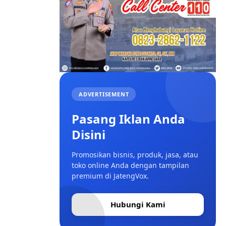
ADVERTISEMENT
Pasang Iklan Anda
Disini
Promosikan bisnis, produk, jasa, atau
toko online Anda dengan tampilan
premium di JatengVox.
Hubungi Kami