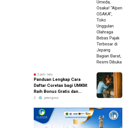
Bebas Pajak Terbesar di
Jepang Bagian Barat,
Resmi Dibuka
2 jam lalu
Panduan Lengkap Cara
Daftar Coretax bagi UMKM:
Raih Bonus Gratis dan
Tingkatkan Penjualan
2
jatengvox
Sekarang!