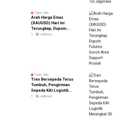
1 jam lalu
Arah Harga Emas
(XAUUSD) Hari Ini
Terungkap, Dupoin
Futures Soroti Area
1
vritimes
Support Krusial
1 jam lalu
Tren Bersepeda Terus
Tumbuh, Pengiriman
Sepeda KAI Logistik
Meningkat 30 Persen
1
vritimes