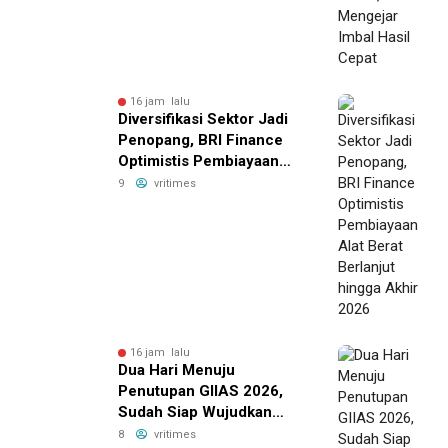
16 jam lalu
Diversifikasi Sektor Jadi
Penopang, BRI Finance
Optimistis Pembiayaan
Alat Berat Berlanjut hingga
9
vritimes
Akhir 2026
16 jam lalu
Dua Hari Menuju
Penutupan GIIAS 2026,
Sudah Siap Wujudkan
Mobil Impian Bersama BRI
8
vritimes