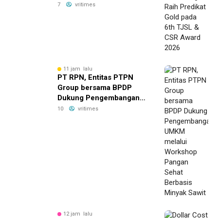
6th TJSL & CSR Award
7
vritimes
2026
11 jam lalu
PT RPN, Entitas PTPN
Group bersama BPDP
Dukung Pengembangan
UMKM melalui Workshop
10
vritimes
Pangan Sehat Berbasis
Minyak Sawit
12 jam lalu