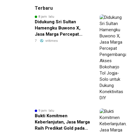
Terbaru
8 jam lalu
Didukung Sri Sultan
Hamengku Buwono X,
Jasa Marga Percepat
Pengembangan Akses
7
vritimes
Bokoharjo Tol Jogja-Solo
untuk Dukung Konektivitas
DIY
9 jam lalu
Bukti Komitmen
Keberlanjutan, Jasa Marga
Raih Predikat Gold pada