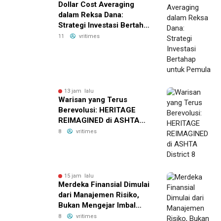
Dollar Cost Averaging
dalam Reksa Dana:
Strategi Investasi Bertahap
untuk Pemula
11
vritimes
13 jam lalu
Warisan yang Terus
Berevolusi: HERITAGE
REIMAGINED di ASHTA
District 8
8
vritimes
15 jam lalu
Merdeka Finansial Dimulai
dari Manajemen Risiko,
Bukan Mengejar Imbal
Hasil Cepat
8
vritimes