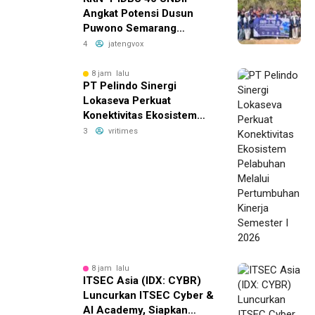
Angkat Potensi Dusun
Puwono Semarang
sebagai Destinasi Harmoni
4
jatengvox
Alam dan Budaya
8 jam lalu
PT Pelindo Sinergi
Lokaseva Perkuat
Konektivitas Ekosistem
Pelabuhan Melalui
3
vritimes
Pertumbuhan Kinerja
Semester I 2026
8 jam lalu
ITSEC Asia (IDX: CYBR)
Luncurkan ITSEC Cyber &
AI Academy, Siapkan