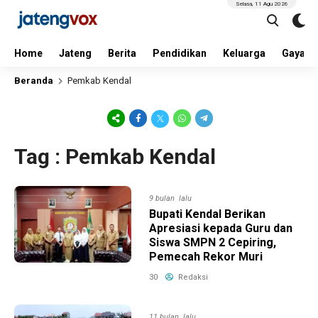
Selasa, 11 Agu 2026
Home
Jateng
Berita
Pendidikan
Keluarga
Gaya H
Beranda
Pemkab Kendal
Tag : Pemkab Kendal
9 bulan lalu
Bupati Kendal Berikan
Apresiasi kepada Guru dan
Siswa SMPN 2 Cepiring,
Pemecah Rekor Muri
30
Redaksi
11 bulan lalu