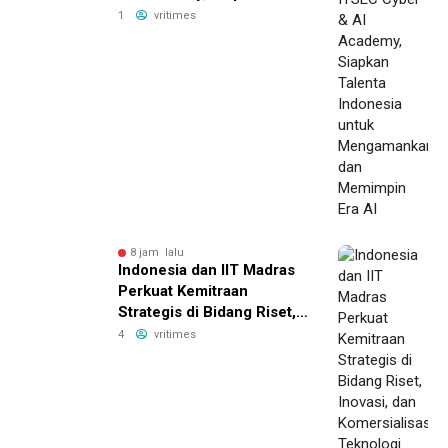
Talenta Indonesia untuk
1
vritimes
Mengamankan dan
Memimpin Era AI
8 jam lalu
Indonesia dan IIT Madras
Perkuat Kemitraan
Strategis di Bidang Riset,
Inovasi, dan Komersialisasi
4
vritimes
Teknologi Deep-Tech