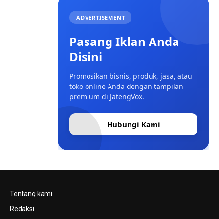
ADVERTISEMENT
Pasang Iklan Anda
Disini
Promosikan bisnis, produk, jasa, atau
toko online Anda dengan tampilan
premium di JatengVox.
Hubungi Kami
Tentang kami
Redaksi