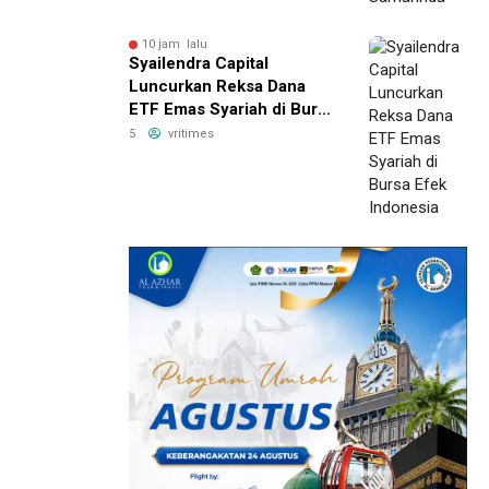
10 jam lalu
Syailendra Capital
Luncurkan Reksa Dana
ETF Emas Syariah di Bursa
Efek Indonesia
5
vritimes