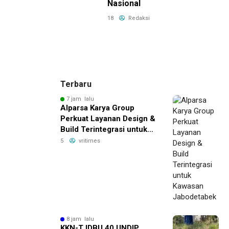
Nasional
18
Redaksi
Terbaru
7 jam lalu
Alparsa Karya Group
Perkuat Layanan Design &
Build Terintegrasi untuk
Kawasan Jabodetabek
5
vritimes
8 jam lalu
KKN-T IDBU 40 UNDIP