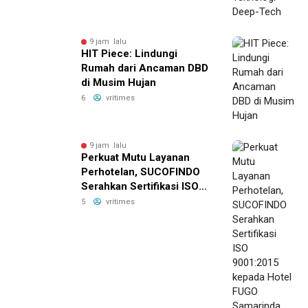
9 jam lalu
HIT Piece: Lindungi
Rumah dari Ancaman DBD
di Musim Hujan
6
vritimes
9 jam lalu
Perkuat Mutu Layanan
Perhotelan, SUCOFINDO
Serahkan Sertifikasi ISO
9001:2015 kepada Hotel
5
vritimes
FUGO Samarinda