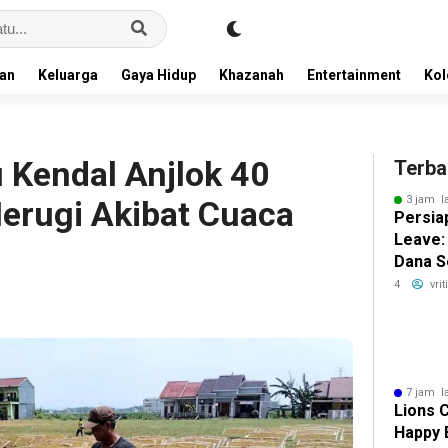
an
Keluarga
Gaya Hidup
Khazanah
Entertainment
Ko
Kendal Anjlok 40
Terba
3 jam l
Merugi Akibat Cuaca
Persia
Leave:
Dana S
Dunia 
4
vri
7 jam l
Lions 
Happy 