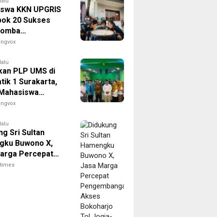
lalu
swa KKN UPGRIS
ok 20 Sukses
Lomba
dekaan Penuh
engvox
di Kranggan
awa
lalu
kan PLP UMS di
tik 1 Surakarta,
 Mahasiswa
n Pengalaman
engvox
Dunia Pendidikan
lalu
g Sri Sultan
gku Buwono X,
arga Percepat
mbangan Akses
itimes
rjo Tol Jogja-
ntuk Dukung
ivitas DIY