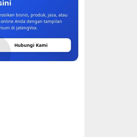
sini
osikan bisnis, produk, jasa, atau
 online Anda dengan tampilan
ium di JatengVox.
Hubungi Kami