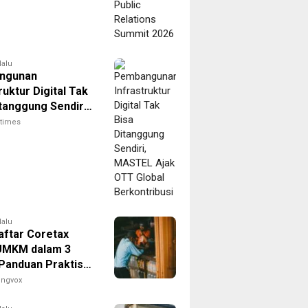
lalu
ngunan
ruktur Digital Tak
tanggung Sendiri,
 Ajak OTT Global
itimes
tribusi
lalu
aftar Coretax
UMKM dalam 3
 Panduan Praktis
kin Bisnis Anda
engvox
fisien!