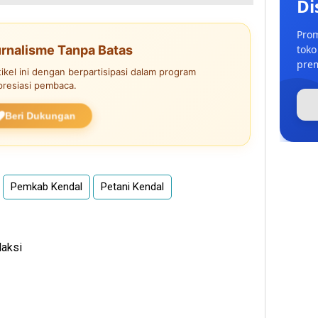
Di
Prom
rnalisme Tanpa Batas
toko
prem
kel ini dengan berpartisipasi dalam program
presiasi pembaca.
Beri Dukungan
Pemkab Kendal
Petani Kendal
daksi