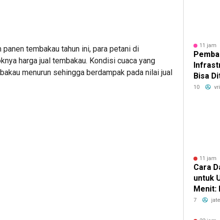
11 jam 
anen tembakau tahun ini, para petani di
Pemba
knya harga jual tembakau. Kondisi cuaca yang
Infrast
bakau menurun sehingga berdampak pada nilai jual
Bisa Di
MASTEL
10
vr
Berkon
11 jam 
Cara D
untuk 
Menit:
yang Bi
7
jat
Lebih E