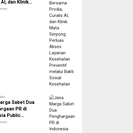
 AI, dan Klinik
erpong Perluas
times
Layanan
tan Preventif
 Bakti Sosial
tan
lalu
arga Sabet Dua
rgaan PR di
ia Public
ons Summit 2026
times