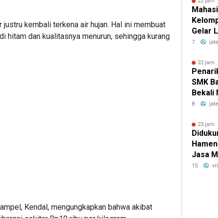
22 jam 
Mahasi
Kelomp
ustru kembali terkena air hujan. Hal ini membuat
Gelar 
i hitam dan kualitasnya menurun, sehingga kurang
Kemer
7
jat
Ceria 
Ambar
22 jam 
Penari
SMK Ba
Bekali
denga
8
jat
Nyata 
23 jam 
Didukun
Hamen
Jasa M
Penge
15
vr
Bokoha
Solo u
Konekt
gampel, Kendal, mengungkapkan bahwa akibat