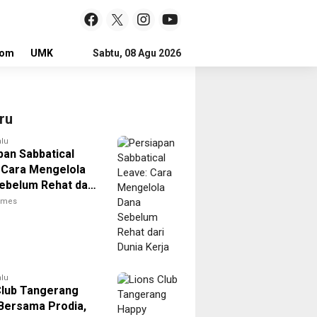
lom
UMKM
LOKER
Sabtu, 08 Agu 2026
ru
alu
pan Sabbatical
 Cara Mengelola
ebelum Rehat dari
Kerja
times
alu
Club Tangerang
Bersama Prodia,