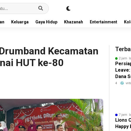
an
Keluarga
Gaya Hidup
Khazanah
Entertainment
Ko
l Drumband Kecamatan
Terba
2 jam l
nai HUT ke-80
Persia
Leave:
Dana S
Dunia 
4
vri
7 jam l
Lions 
Happy 