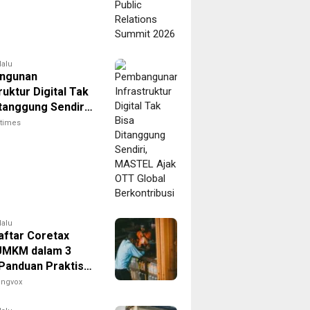
lalu
ngunan
ruktur Digital Tak
tanggung Sendiri,
 Ajak OTT Global
itimes
tribusi
lalu
aftar Coretax
UMKM dalam 3
 Panduan Praktis
kin Bisnis Anda
engvox
fisien!