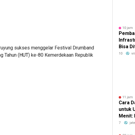
10 jam 
Pemba
Infrast
Bisa Di
uyung sukses menggelar Festival Drumband
MASTEL
10
vr
g Tahun (
HUT
) ke-80 Kemerdekaan Republik
Berkon
11 jam 
Cara D
untuk 
Menit:
yang Bi
7
jat
Lebih E