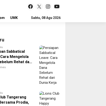
lom
UMKM
LOKER
Sabtu, 08 Agu 2026
ru
alu
pan Sabbatical
 Cara Mengelola
ebelum Rehat dari
Kerja
times
alu
Club Tangerang
Bersama Prodia,