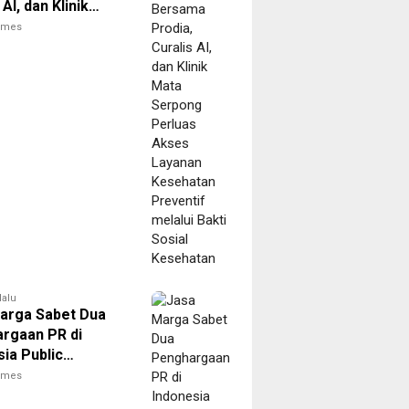
 AI, dan Klinik
erpong Perluas
times
Layanan
tan Preventif
 Bakti Sosial
tan
lalu
arga Sabet Dua
rgaan PR di
ia Public
ons Summit 2026
times