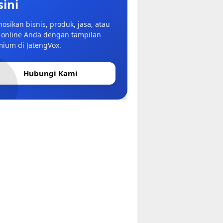
sini
osikan bisnis, produk, jasa, atau
 online Anda dengan tampilan
ium di JatengVox.
Hubungi Kami