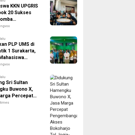
lalu
swa KKN UPGRIS
ok 20 Sukses
Lomba
dekaan Penuh
engvox
di Kranggan
awa
lalu
kan PLP UMS di
tik 1 Surakarta,
 Mahasiswa
n Pengalaman
engvox
Dunia Pendidikan
lalu
g Sri Sultan
gku Buwono X,
arga Percepat
mbangan Akses
itimes
rjo Tol Jogja-
ntuk Dukung
ivitas DIY