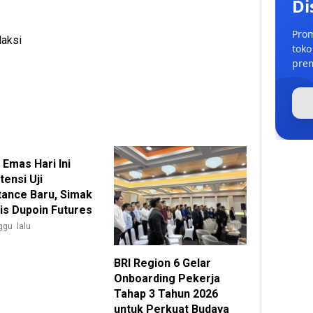
Di
Prom
daksi
toko
prem
 Emas Hari Ini
ensi Uji
tance Baru, Simak
sis Dupoin Futures
ggu lalu
BRI Region 6 Gelar
Onboarding Pekerja
Tahap 3 Tahun 2026
untuk Perkuat Budaya