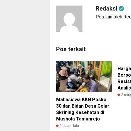
Redaksi
Pos lain oleh Re
Pos terkait
Harga
Berpot
Resis
Anali
2 min
Mahasiswa KKN Posko
30 dan Bidan Desa Gelar
Skrining Kesehatan di
Mushola Tamanrejo
9 bulan lalu