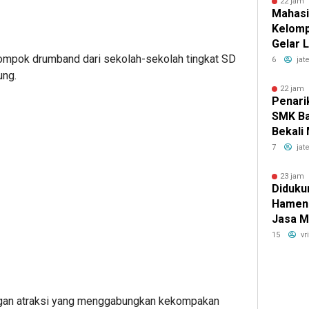
22 jam 
Mahasi
Kelomp
Gelar 
kelompok drumband dari sekolah-sekolah tingkat SD
Kemer
6
jat
Ceria 
ng.
Ambar
22 jam 
Penari
SMK Ba
Bekali
denga
7
jat
Nyata 
23 jam 
Didukun
Hamen
Jasa M
Penge
15
vr
Bokoha
Solo u
Konekt
gan atraksi yang menggabungkan kekompakan