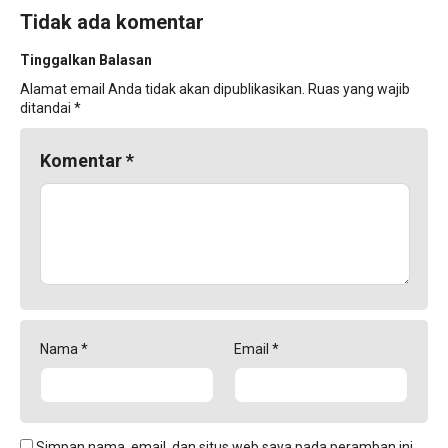
Tidak ada komentar
Tinggalkan Balasan
Alamat email Anda tidak akan dipublikasikan.
Ruas yang wajib
ditandai
*
Komentar
*
Nama
*
Email
*
Simpan nama, email, dan situs web saya pada peramban ini