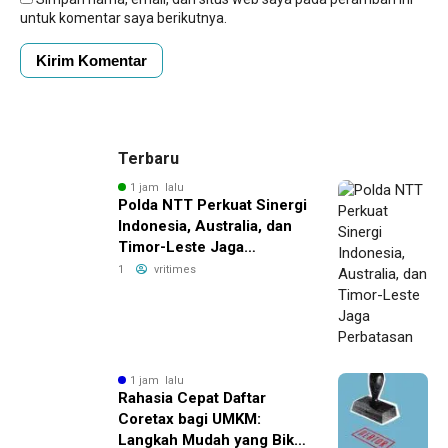
untuk komentar saya berikutnya.
Terbaru
1 jam lalu
Polda NTT Perkuat Sinergi
Indonesia, Australia, dan
Timor-Leste Jaga
Perbatasan
1
vritimes
1 jam lalu
Rahasia Cepat Daftar
Coretax bagi UMKM:
Langkah Mudah yang Bikin