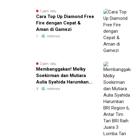
1 jam lalu
Cara Top Up Diamond Free
Fire dengan Cepat &
Aman di Gamezi
1
vritimes
2 jam lalu
Membanggakan! Melky
Soekirman dan Mutiara
Aulia Syahida Harumkan
BRI Region 6, Antar Tim
3
vritimes
Tari BRI Raih Juara 3
Lomba Tari Nusantara
2026 Bank Indonesia