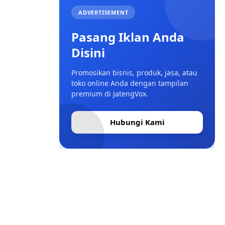
ADVERTISEMENT
Pasang Iklan Anda
Disini
Promosikan bisnis, produk, jasa, atau
toko online Anda dengan tampilan
premium di JatengVox.
Hubungi Kami