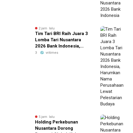
2 jam lalu
Tim Tari BRI Raih Juara 3
Lomba Tari Nusantara
2026 Bank Indonesia,
Harumkan Nama
3
vritimes
Perusahaan Lewat
Pelestarian Budaya
5 jam lalu
Holding Perkebunan
Nusantara Dorong