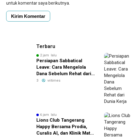
untuk komentar saya berikutnya.
Terbaru
2 jam lalu
Persiapan Sabbatical
Leave: Cara Mengelola
Dana Sebelum Rehat dari
Dunia Kerja
3
vritimes
6 jam lalu
Lions Club Tangerang
Happy Bersama Prodia,
Curalis AI, dan Klinik Mata