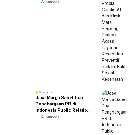
Serpong Perluas Akses
8
vritimes
Layanan Kesehatan
Preventif melalui Bakti
Sosial Kesehatan
9 jam lalu
Jasa Marga Sabet Dua
Penghargaan PR di
Indonesia Public Relations
Summit 2026
8
vritimes