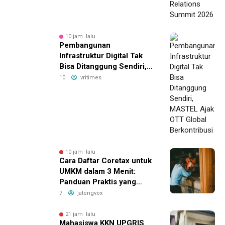
10 jam lalu
Pembangunan
Infrastruktur Digital Tak
Bisa Ditanggung Sendiri,
MASTEL Ajak OTT Global
10
vritimes
Berkontribusi
10 jam lalu
Cara Daftar Coretax untuk
UMKM dalam 3 Menit:
Panduan Praktis yang
Bikin Bisnis Anda Lebih
7
jatengvox
Efisien!
21 jam lalu
Mahasiswa KKN UPGRIS