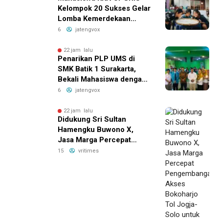
Kelompok 20 Sukses Gelar
Lomba Kemerdekaan
Penuh Ceria di Kranggan
6
jatengvox
Ambarawa
22 jam lalu
Penarikan PLP UMS di
SMK Batik 1 Surakarta,
Bekali Mahasiswa dengan
Pengalaman Nyata Dunia
6
jatengvox
Pendidikan
22 jam lalu
Didukung Sri Sultan
Hamengku Buwono X,
Jasa Marga Percepat
Pengembangan Akses
15
vritimes
Bokoharjo Tol Jogja-Solo
untuk Dukung Konektivitas
DIY