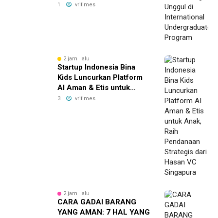
Undergraduate Program
1
vritimes
2 jam lalu
Startup Indonesia Bina
Kids Luncurkan Platform
AI Aman & Etis untuk
Anak, Raih Pendanaan
3
vritimes
Strategis dari Hasan VC
Singapura
2 jam lalu
CARA GADAI BARANG
YANG AMAN: 7 HAL YANG