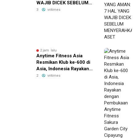
WAJIB DICEK SEBELUM
MENYERAHKAN ASET
3
vritimes
2 jam lalu
Anytime Fitness Asia
Resmikan Klub ke-600 di
Asia, Indonesia Rayakan
dengan Pembukaan
2
vritimes
Anytime Fitness Sakura
Garden City Cipayung