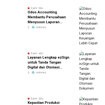
2 jam lalu
Odoo Accounting
Membantu Perusahaan
Menyusun Laporan
Keuangan Lebih Cepat
2
vritimes
3 jam lalu
Layanan Lengkap ezSign
untuk Tanda Tangan
Digital dan Otomasi
Dokumen
3
vritimes
3 jam lalu
Kepastian Produksi