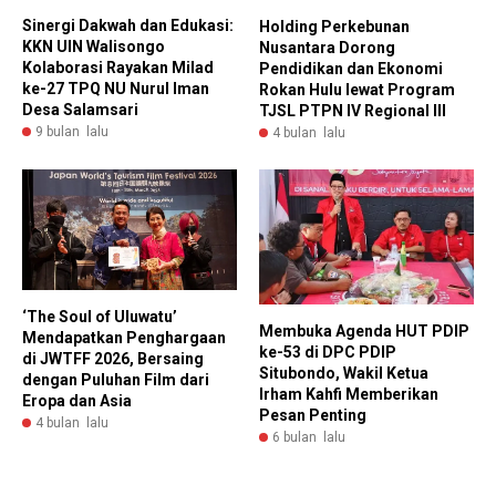
Sinergi Dakwah dan Edukasi:
Holding Perkebunan
KKN UIN Walisongo
Nusantara Dorong
Kolaborasi Rayakan Milad
Pendidikan dan Ekonomi
ke-27 TPQ NU Nurul Iman
Rokan Hulu lewat Program
Desa Salamsari
TJSL PTPN IV Regional III
9 bulan lalu
4 bulan lalu
‘The Soul of Uluwatu’
Membuka Agenda HUT PDIP
Mendapatkan Penghargaan
ke-53 di DPC PDIP
di JWTFF 2026, Bersaing
Situbondo, Wakil Ketua
dengan Puluhan Film dari
Irham Kahfi Memberikan
Eropa dan Asia
Pesan Penting
4 bulan lalu
6 bulan lalu