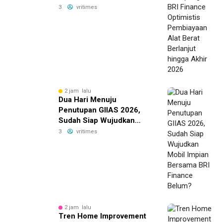
Alat Berat Berlanjut hingga
3
vritimes
Akhir 2026
2 jam lalu
Dua Hari Menuju
Penutupan GIIAS 2026,
Sudah Siap Wujudkan
Mobil Impian Bersama BRI
3
vritimes
Finance Belum?
2 jam lalu
Tren Home Improvement