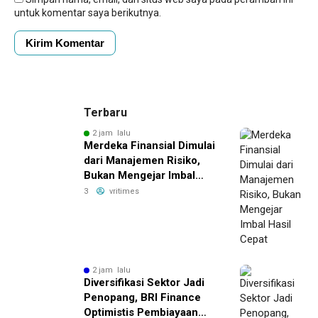
untuk komentar saya berikutnya.
Terbaru
2 jam lalu
Merdeka Finansial Dimulai
dari Manajemen Risiko,
Bukan Mengejar Imbal
Hasil Cepat
3
vritimes
2 jam lalu
Diversifikasi Sektor Jadi
Penopang, BRI Finance
Optimistis Pembiayaan