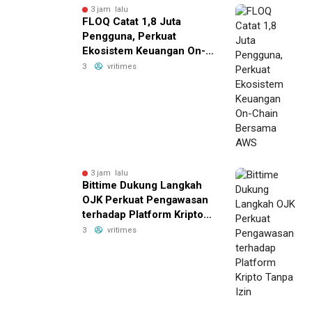
3 jam lalu
FLOQ Catat 1,8 Juta
Pengguna, Perkuat
Ekosistem Keuangan On-
Chain Bersama AWS
3
vritimes
3 jam lalu
Bittime Dukung Langkah
OJK Perkuat Pengawasan
terhadap Platform Kripto
Tanpa Izin
3
vritimes