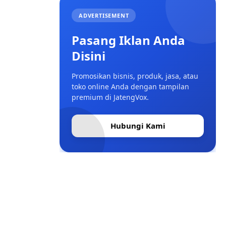
ADVERTISEMENT
Pasang Iklan Anda
Disini
Promosikan bisnis, produk, jasa, atau
toko online Anda dengan tampilan
premium di JatengVox.
Hubungi Kami