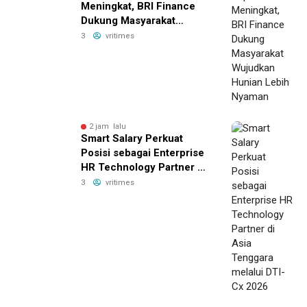
Meningkat, BRI Finance
Dukung Masyarakat
Wujudkan Hunian Lebih
3
vritimes
Nyaman
2 jam lalu
Smart Salary Perkuat
Posisi sebagai Enterprise
HR Technology Partner di
Asia Tenggara melalui
3
vritimes
DTI-Cx 2026