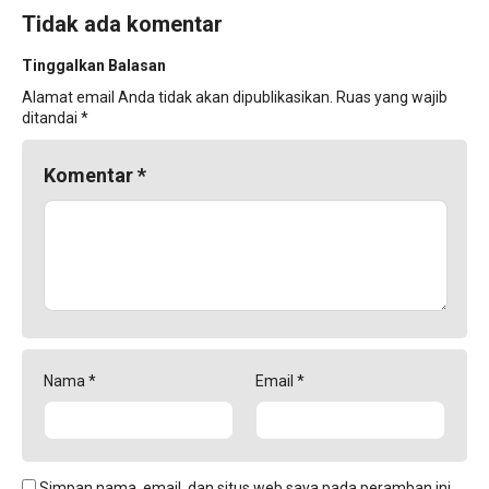
Tidak ada komentar
Tinggalkan Balasan
Alamat email Anda tidak akan dipublikasikan.
Ruas yang wajib
ditandai
*
Komentar
*
Nama
*
Email
*
Simpan nama, email, dan situs web saya pada peramban ini