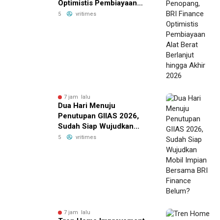
Optimistis Pembiayaan
Alat Berat Berlanjut hingga
5
vritimes
Akhir 2026
7 jam lalu
Dua Hari Menuju
Penutupan GIIAS 2026,
Sudah Siap Wujudkan
Mobil Impian Bersama BRI
5
vritimes
Finance Belum?
7 jam lalu