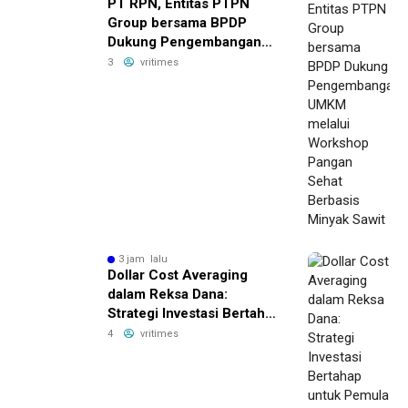
PT RPN, Entitas PTPN
Group bersama BPDP
Dukung Pengembangan
UMKM melalui Workshop
3
vritimes
Pangan Sehat Berbasis
Minyak Sawit
3 jam lalu
Dollar Cost Averaging
dalam Reksa Dana:
Strategi Investasi Bertahap
untuk Pemula
4
vritimes