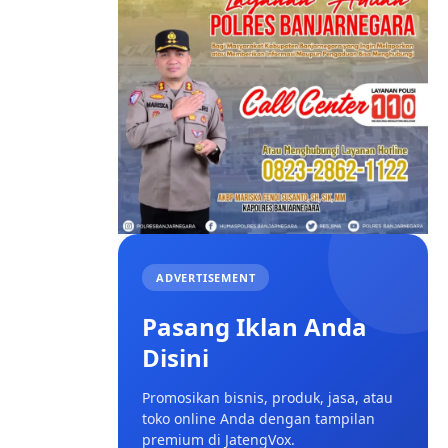
ADVERTISEMENT
Pasang Iklan Anda
Disini
Promosikan bisnis, produk, jasa, atau
toko online Anda dengan tampilan
premium di JatengVox.