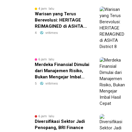
4 jam lalu
Warisan yang Terus
Berevolusi: HERITAGE
REIMAGINED di ASHTA
District 8
4
vritimes
6 jam lalu
Merdeka Finansial Dimulai
dari Manajemen Risiko,
Bukan Mengejar Imbal
Hasil Cepat
5
vritimes
6 jam lalu
Diversifikasi Sektor Jadi
Penopang, BRI Finance