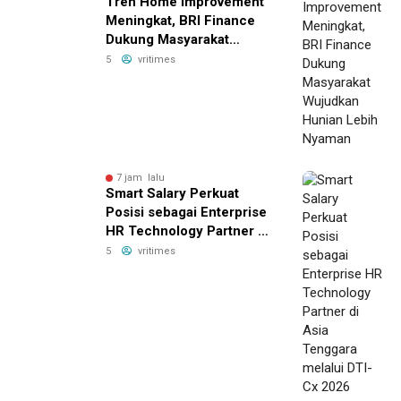
Tren Home Improvement
Meningkat, BRI Finance
Dukung Masyarakat
Wujudkan Hunian Lebih
5
vritimes
Nyaman
7 jam lalu
Smart Salary Perkuat
Posisi sebagai Enterprise
HR Technology Partner di
Asia Tenggara melalui
5
vritimes
DTI-Cx 2026