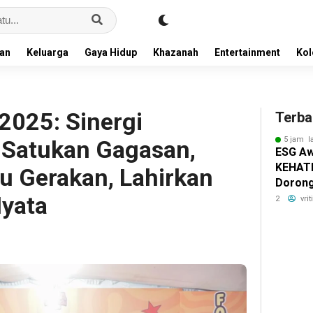
an
Keluarga
Gaya Hidup
Khazanah
Entertainment
Ko
025: Sinergi
Terba
5 jam l
 Satukan Gagasan,
ESG Aw
KEHATI
 Gerakan, Lahirkan
Dorong
Nyata
Standa
2
vri
Bisnis 