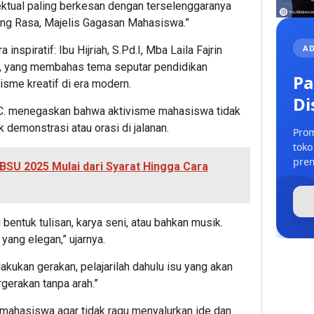
ektual paling berkesan dengan terselenggaranya
ung Rasa, Majelis Gagasan Mahasiswa.”
AD
inspiratif: Ibu Hijriah, S.Pd.I, Mba Laila Fajrin
.E., yang membahas tema seputar pendidikan
Pa
visme kreatif di era modern.
Di
C. menegaskan bahwa aktivisme mahasiswa tidak
 demonstrasi atau orasi di jalanan.
Prom
toko
prem
BSU 2025 Mulai dari Syarat Hingga Cara
bentuk tulisan, karya seni, atau bahkan musik.
yang elegan,” ujarnya.
akukan gerakan, pelajarilah dahulu isu yang akan
rgerakan tanpa arah.”
 mahasiswa agar tidak ragu menyalurkan ide dan