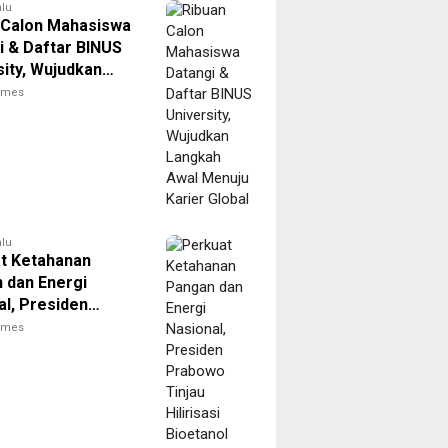
alu
 Calon Mahasiswa
i & Daftar BINUS
sity, Wujudkan
h Awal Menuju
times
Global
alu
t Ketahanan
 dan Energi
al, Presiden
 Tinjau Hilirisasi
times
nol PTPN I
ro), Subholding
unan Nusantara