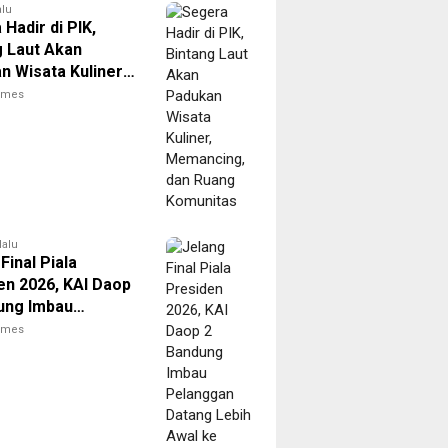
alu
Hadir di PIK,
g Laut Akan
n Wisata Kuliner,
ing, dan Ruang
times
tas
lalu
Final Piala
en 2026, KAI Daop
ung Imbau
gan Datang Lebih
times
e Stasiun