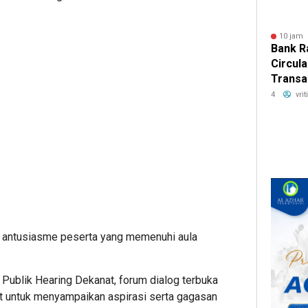
10 jam 
Bank R
Circul
Transak
Raya P
4
vri
Vol.2
 antusiasme peserta yang memenuhi aula
Publik Hearing Dekanat, forum dialog terbuka
at untuk menyampaikan aspirasi serta gagasan