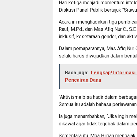
Hari ketiga menjadi momentum intel
Diskusi Panel Publik bertajuk “Sraw
Acara ini menghadirkan tiga pembicara 
Rauf, M.Pd., dan Mas Afiq Nur C., S
inklusif, kesetaraan gender, dan akti
Dalam pemaparannya, Mas Afiq Nur 
selalu harus diwujudkan dalam bentuk
Baca juga:
Lengkap! Informasi 
Pencairan Dana
“Aktivisme bisa hadir dalam berbagai 
Semua itu adalah bahasa perlawanan 
Ia juga menambahkan, “Jika ingin mel
dikawal agar tidak terjebak dalam pe
Sementara itu, Mba Hijriah mengajak