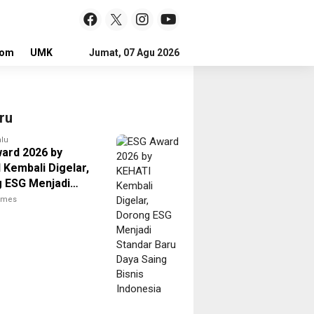
lom
UMKM
LOKER
Jumat, 07 Agu 2026
ru
alu
ard 2026 by
 Kembali Digelar,
 ESG Menjadi
r Baru Daya Saing
times
Indonesia