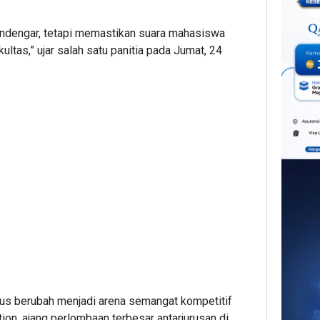
mendengar, tetapi memastikan suara mahasiswa
kultas,” ujar salah satu panitia pada Jumat, 24
us berubah menjadi arena semangat kompetitif
on, ajang perlombaan terbesar antarjurusan di