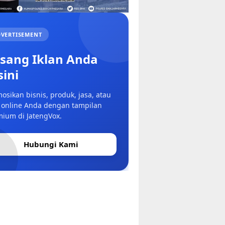
VERTISEMENT
sang Iklan Anda
sini
osikan bisnis, produk, jasa, atau
 online Anda dengan tampilan
ium di JatengVox.
Hubungi Kami