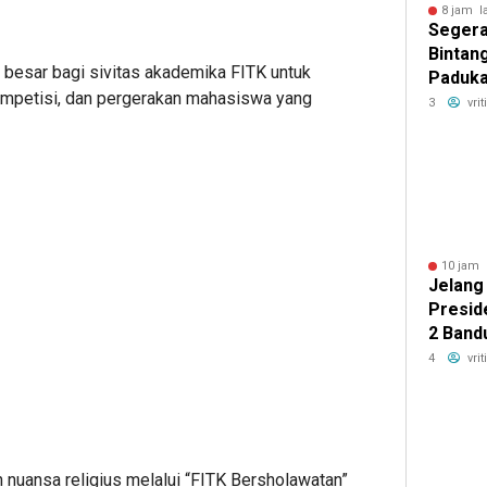
8 jam l
Segera 
Bintan
 besar bagi sivitas akademika FITK untuk
Paduka
ompetisi, dan pergerakan mahasiswa yang
Memanc
3
vri
Komuni
10 jam 
Jelang 
Presid
2 Band
Pelang
4
vri
Awal k
uansa religius melalui “FITK Bersholawatan”