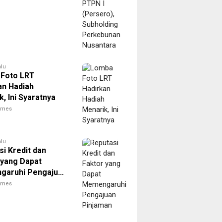
alu
Foto LRT
an Hadiah
, Ini Syaratnya
times
alu
si Kredit dan
 yang Dapat
aruhi Pengajuan
an
times