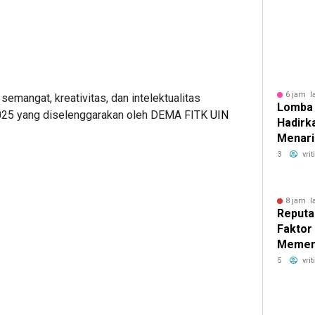
6 jam l
semangat, kreativitas, dan intelektualitas
Lomba 
25 yang diselenggarakan oleh DEMA FITK
UIN
Hadirk
Menarik
3
vri
8 jam l
Reputa
Faktor
Memeng
Pinjam
5
vri