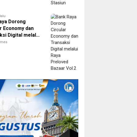
lalu
aya Dorong
ar Economy dan
si Digital melalui
reloved Bazaar
times