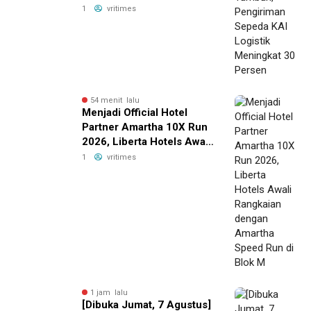
Meningkat 30 Persen
1
vritimes
54 menit lalu
Menjadi Official Hotel
Partner Amartha 10X Run
2026, Liberta Hotels Awali
Rangkaian dengan
1
vritimes
Amartha Speed Run di
Blok M
1 jam lalu
[Dibuka Jumat, 7 Agustus]