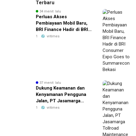
Terbaru
34 menit lalu
Perluas Akses
Pembiayaan Mobil Baru,
BRI Finance Hadir di BRI
Consumer Expo Goes to
1
vritimes
Summarecon Bekasi
37 menit lalu
Dukung Keamanan dan
Kenyamanan Pengguna
Jalan, PT Jasamarga
Tollroad Maintenance
1
vritimes
Laksanakan Pekerjaan
Preservasi di Ruas Jalan
Tol Jagorawi