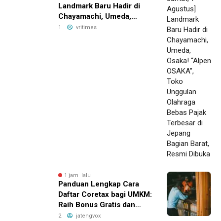
Landmark Baru Hadir di
Chayamachi, Umeda,
Osaka! “Alpen OSAKA”,
1
vritimes
Toko Unggulan Olahraga
Bebas Pajak Terbesar di
Jepang Bagian Barat,
Resmi Dibuka
1 jam lalu
Panduan Lengkap Cara
Daftar Coretax bagi UMKM:
Raih Bonus Gratis dan
Tingkatkan Penjualan
2
jatengvox