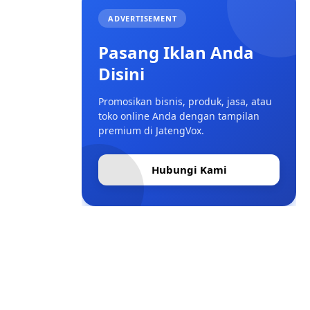
ADVERTISEMENT
Pasang Iklan Anda
Disini
Promosikan bisnis, produk, jasa, atau
toko online Anda dengan tampilan
premium di JatengVox.
Hubungi Kami