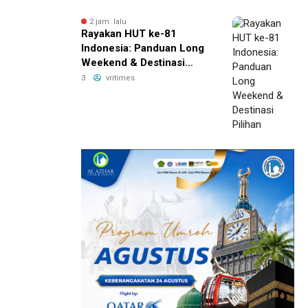
Sekarang!
2 jam lalu
Rayakan HUT ke-81
Indonesia: Panduan Long
Weekend & Destinasi
Pilihan
3
vritimes