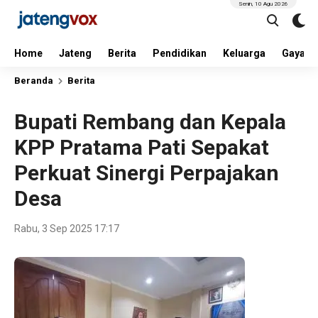
Senin, 10 Agu 2026
Home
Jateng
Berita
Pendidikan
Keluarga
Gaya H
Beranda
Berita
Bupati Rembang dan Kepala
KPP Pratama Pati Sepakat
Perkuat Sinergi Perpajakan
Desa
Rabu, 3 Sep 2025 17:17