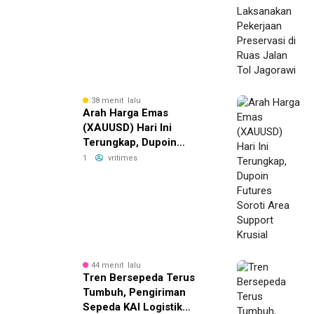
38 menit lalu
Arah Harga Emas
(XAUUSD) Hari Ini
Terungkap, Dupoin
Futures Soroti Area
1
vritimes
Support Krusial
44 menit lalu
Tren Bersepeda Terus
Tumbuh, Pengiriman
Sepeda KAI Logistik