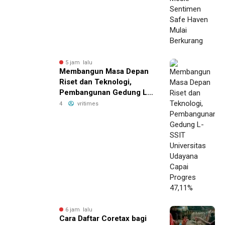
5 jam lalu
Membangun Masa Depan
Riset dan Teknologi,
Pembangunan Gedung L-
SSIT Universitas Udayana
4
vritimes
Capai Progres 47,11%
6 jam lalu
Cara Daftar Coretax bagi