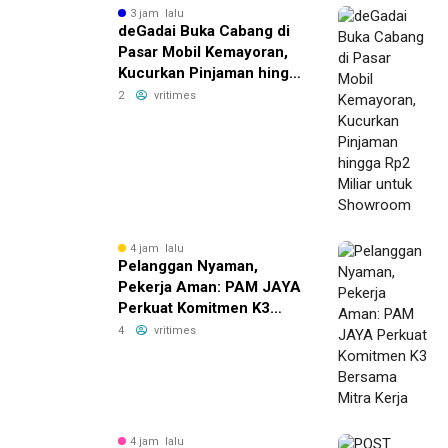
3 jam lalu
deGadai Buka Cabang di
Pasar Mobil Kemayoran,
Kucurkan Pinjaman hingga
Rp2 Miliar untuk
2
vritimes
Showroom
4 jam lalu
Pelanggan Nyaman,
Pekerja Aman: PAM JAYA
Perkuat Komitmen K3
Bersama Mitra Kerja
4
vritimes
4 jam lalu