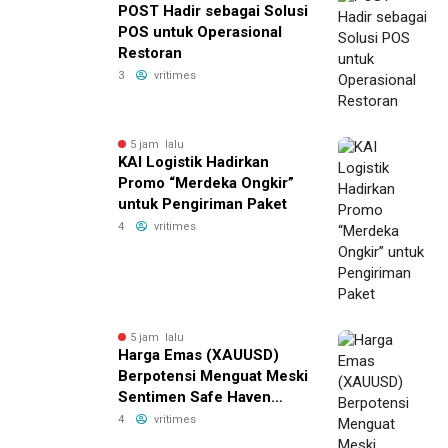
POST Hadir sebagai Solusi
POS untuk Operasional
Restoran
3
vritimes
5 jam lalu
KAI Logistik Hadirkan
Promo “Merdeka Ongkir”
untuk Pengiriman Paket
4
vritimes
5 jam lalu
Harga Emas (XAUUSD)
Berpotensi Menguat Meski
Sentimen Safe Haven
Mulai Berkurang
4
vritimes