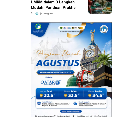
UMKM dalam 3 Langkah
Mudah: Panduan Praktis
yang Bikin Bisnis Anda
5
jatengvox
Lebih Hemat Pajak!