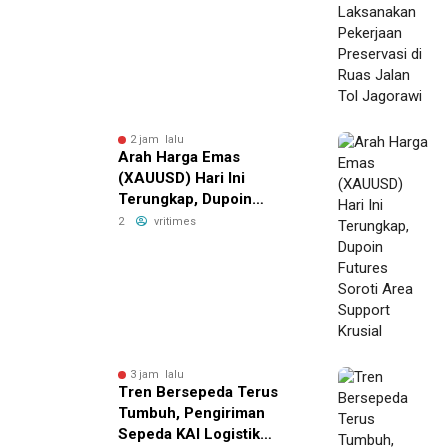
2 jam lalu
Arah Harga Emas
(XAUUSD) Hari Ini
Terungkap, Dupoin
Futures Soroti Area
2
vritimes
Support Krusial
3 jam lalu
Tren Bersepeda Terus
Tumbuh, Pengiriman
Sepeda KAI Logistik