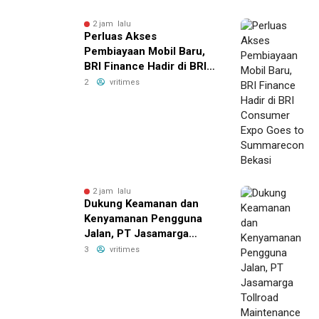
2 jam lalu
Perluas Akses
Pembiayaan Mobil Baru,
BRI Finance Hadir di BRI
Consumer Expo Goes to
2
vritimes
Summarecon Bekasi
2 jam lalu
Dukung Keamanan dan
Kenyamanan Pengguna
Jalan, PT Jasamarga
Tollroad Maintenance
3
vritimes
Laksanakan Pekerjaan
Preservasi di Ruas Jalan
Tol Jagorawi