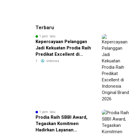
Terbaru
1 jam lalu
Kepercayaan Pelanggan
Jadi Kekuatan Prodia Raih
Predikat Excellent di
Indonesia Original Brand
1
vritimes
2026
1 jam lalu
Prodia Raih SBBI Award,
Tegaskan Komitmen
Hadirkan Layanan