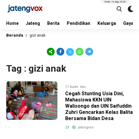
Senin, 10 Agu 2026
Home
Jateng
Berita
Pendidikan
Keluarga
Gaya H
Beranda
gizi anak
Tag : gizi anak
11 bulan lalu
Cegah Stunting Usia Dini,
Mahasiswa KKN UIN
Walisongo dan UIN Saifuddin
Zuhri Gencarkan Kelas Balita
Bersama Bidan Desa
23
jatengvox