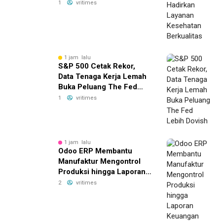
Kesehatan Berkualitas
1
vritimes
1 jam lalu
S&P 500 Cetak Rekor,
Data Tenaga Kerja Lemah
Buka Peluang The Fed
Lebih Dovish
1
vritimes
1 jam lalu
Odoo ERP Membantu
Manufaktur Mengontrol
Produksi hingga Laporan
Keuangan
2
vritimes