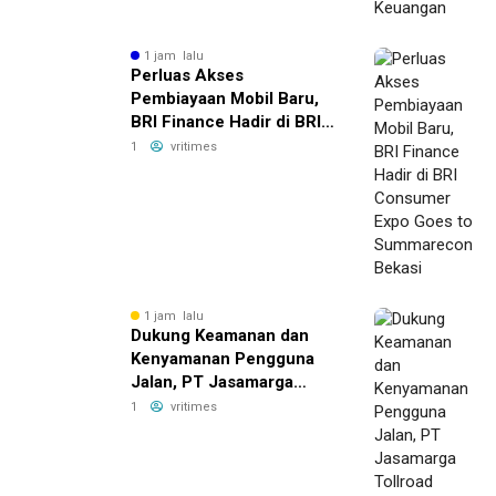
1 jam lalu
Perluas Akses
Pembiayaan Mobil Baru,
BRI Finance Hadir di BRI
Consumer Expo Goes to
1
vritimes
Summarecon Bekasi
1 jam lalu
Dukung Keamanan dan
Kenyamanan Pengguna
Jalan, PT Jasamarga
Tollroad Maintenance
1
vritimes
Laksanakan Pekerjaan
Preservasi di Ruas Jalan
Tol Jagorawi