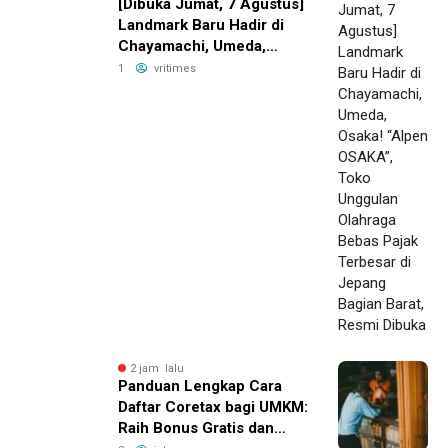
[Dibuka Jumat, 7 Agustus]
Landmark Baru Hadir di
Chayamachi, Umeda,
Osaka! “Alpen OSAKA”,
1
vritimes
Toko Unggulan Olahraga
Bebas Pajak Terbesar di
Jepang Bagian Barat,
Resmi Dibuka
2 jam lalu
Panduan Lengkap Cara
Daftar Coretax bagi UMKM:
Raih Bonus Gratis dan