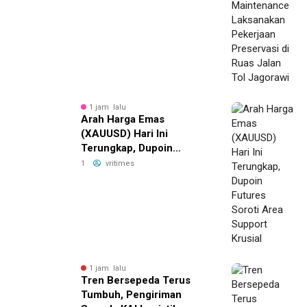
1 jam lalu
Arah Harga Emas
(XAUUSD) Hari Ini
Terungkap, Dupoin
Futures Soroti Area
1
vritimes
Support Krusial
1 jam lalu
Tren Bersepeda Terus
Tumbuh, Pengiriman