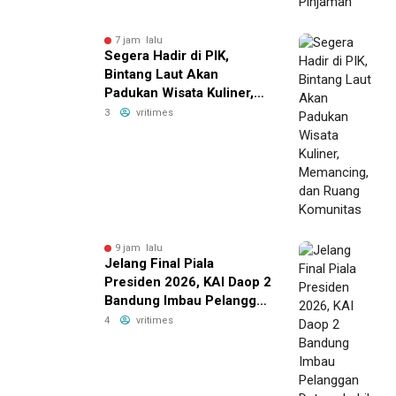
7 jam lalu
Segera Hadir di PIK,
Bintang Laut Akan
Padukan Wisata Kuliner,
Memancing, dan Ruang
3
vritimes
Komunitas
9 jam lalu
Jelang Final Piala
Presiden 2026, KAI Daop 2
Bandung Imbau Pelanggan
Datang Lebih Awal ke
4
vritimes
Stasiun