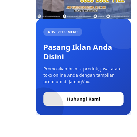
ADVERTISEMENT
Pasang Iklan Anda
Disini
Promosikan bisnis, produk, jasa, atau
toko online Anda dengan tampilan
premium di JatengVox.
Hubungi Kami