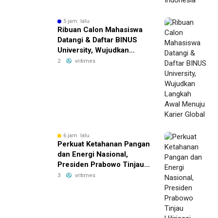
5 jam lalu
Ribuan Calon Mahasiswa
Datangi & Daftar BINUS
University, Wujudkan
Langkah Awal Menuju
2
vritimes
Karier Global
6 jam lalu
Perkuat Ketahanan Pangan
dan Energi Nasional,
Presiden Prabowo Tinjau
Hilirisasi Bioetanol PTPN I
3
vritimes
(Persero), Subholding
Perkebunan Nusantara