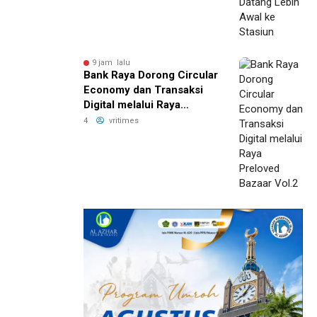
9 jam lalu
Bank Raya Dorong Circular
Economy dan Transaksi
Digital melalui Raya
Preloved Bazaar Vol.2
4
vritimes