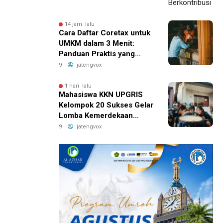
14 jam lalu
Cara Daftar Coretax untuk
UMKM dalam 3 Menit:
Panduan Praktis yang
Bikin Bisnis Anda Lebih
9
jatengvox
Efisien!
1 hari lalu
Mahasiswa KKN UPGRIS
Kelompok 20 Sukses Gelar
Lomba Kemerdekaan
Penuh Ceria di Kranggan
9
jatengvox
Ambarawa