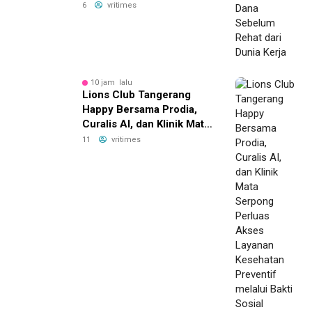
Dunia Kerja
6
vritimes
10 jam lalu
Lions Club Tangerang
Happy Bersama Prodia,
Curalis AI, dan Klinik Mata
Serpong Perluas Akses
11
vritimes
Layanan Kesehatan
Preventif melalui Bakti
Sosial Kesehatan