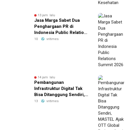
13 jam lalu
Jasa Marga Sabet Dua
Penghargaan PR di
Indonesia Public Relations
Summit 2026
10
vritimes
14 jam lalu
Pembangunan
Infrastruktur Digital Tak
Bisa Ditanggung Sendiri,
MASTEL Ajak OTT Global
13
vritimes
Berkontribusi