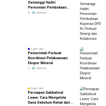
Semanggi Hadiri
Peresmian Pembukaan
Koperasi DPD RI, Perkuat
0
vritimes
Sinergi dan Kolaborasi
1 jam lalu
Pemerintah Perkuat
Koordinasi Pelaksanaan
Ekspor Mineral
2
vritimes
5 jam lalu
Persiapan Sabbatical
Leave: Cara Mengelola
Dana Sebelum Rehat dari