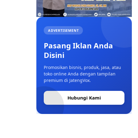
ADVERTISEMENT
Pasang Iklan Anda
Disini
Promosikan bisnis, produk, jasa, atau
toko online Anda dengan tampilan
premium di JatengVox.
Hubungi Kami