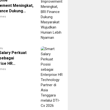
Home
ement Meningkat,
nance Dukung
akat Wujudkan
times
 Lebih Nyaman
alu
Salary Perkuat
 sebagai
rise HR
logy Partner di
times
enggara melalui
 2026