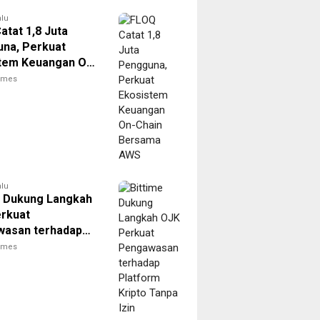
alu
atat 1,8 Juta
na, Perkuat
tem Keuangan On-
Bersama AWS
times
alu
e Dukung Langkah
rkuat
asan terhadap
rm Kripto Tanpa
times