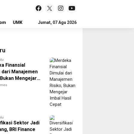
lom
UMKM
LOKER
Jumat, 07 Agu 2026
ru
alu
a Finansial
i dari Manajemen
, Bukan Mengejar
asil Cepat
times
alu
fikasi Sektor Jadi
ng, BRI Finance