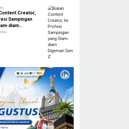
alu
Content Creator,
ofesi Sampingan
iam-diam
ri Gen Z
times