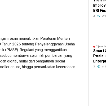
Tren 
Improv
BRI Fi
Masyar
3
vri
Hunian
ngan resmi menerbitkan Peraturan Menteri
 Tahun 2026 tentang Penyelenggaraan Usaha
2 jam l
nik (PMSE). Regulasi yang menggantikan
Smart 
ersebut membawa sejumlah pembaruan yang
Posisi
n digital, mulai dari pengaturan social
Enterp
Techno
seller online, hingga pemanfaatan kecerdasan
3
vri
Asia T
DTI-Cx