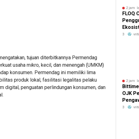
2 jam l
FLOQ C
Penggu
Ekosis
Chain 
3
vri
engatakan, tujuan diterbitkannya Permendag
erkuat usaha mikro, kecil, dan menengah (UMKM)
adap konsumen. Permendag ini memiliki lima
itas produk lokal, fasilitasi legalitas pelaku
2 jam l
Bittim
rm digital, penguatan perlindungan konsumen, dan
OJK Pe
l.
Pengaw
Platfo
3
vri
Izin