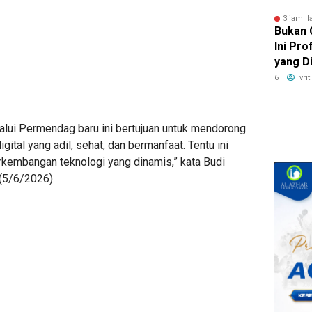
3 jam l
Bukan 
Ini Pr
yang D
Digema
6
vri
ui Permendag baru ini bertujuan untuk mendorong
tal yang adil, sehat, dan bermanfaat. Tentu ini
kembangan teknologi yang dinamis,” kata Budi
 (5/6/2026).