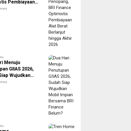
stis Pembiayaan
rat Berlanjut
times
 Akhir 2026
alu
ri Menuju
pan GIIAS 2026,
Siap Wujudkan
Impian Bersama
times
nance Belum?
alu