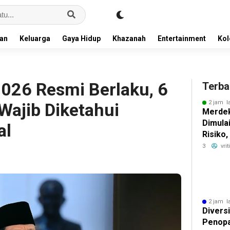
an
Keluarga
Gaya Hidup
Khazanah
Entertainment
Ko
026 Resmi Berlaku, 6
Terba
2 jam l
 Wajib Diketahui
Merdek
Dimula
al
Risiko
Imbal H
3
vri
2 jam l
Diversi
Penopa