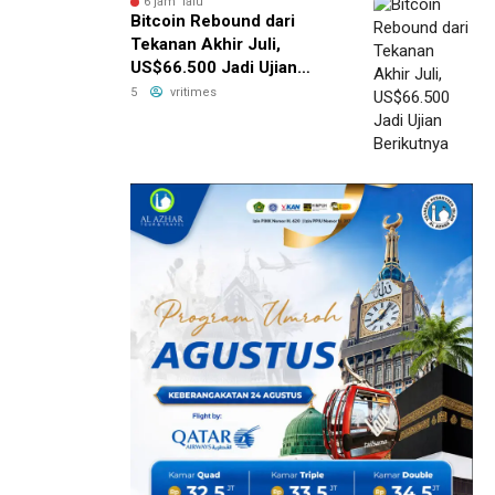
6 jam lalu
Bitcoin Rebound dari
Tekanan Akhir Juli,
US$66.500 Jadi Ujian
Berikutnya
5
vritimes