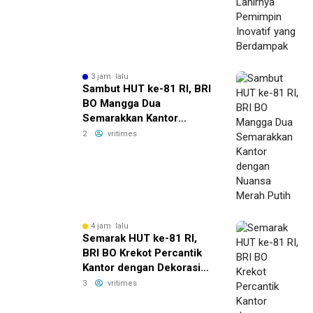
3 jam lalu
Sambut HUT ke-81 RI, BRI
BO Mangga Dua
Semarakkan Kantor
dengan Nuansa Merah
2
vritimes
Putih
4 jam lalu
Semarak HUT ke-81 RI,
BRI BO Krekot Percantik
Kantor dengan Dekorasi
Bernuansa Merah Putih
3
vritimes