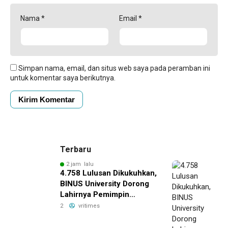
Nama
*
Email
*
Simpan nama, email, dan situs web saya pada peramban ini
untuk komentar saya berikutnya.
Terbaru
2 jam lalu
4.758 Lulusan Dikukuhkan,
BINUS University Dorong
Lahirnya Pemimpin
Inovatif yang Berdampak
2
vritimes