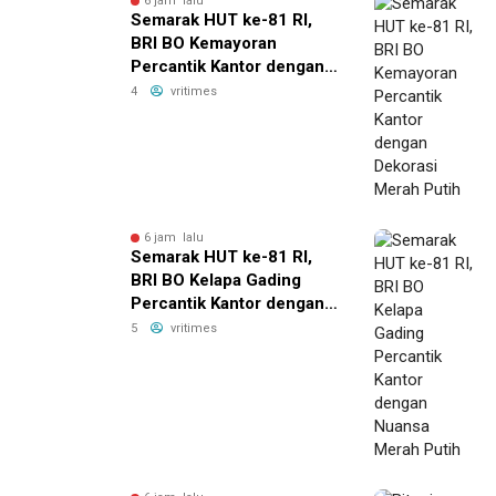
6 jam lalu
Semarak HUT ke-81 RI,
BRI BO Kemayoran
Percantik Kantor dengan
Dekorasi Merah Putih
4
vritimes
6 jam lalu
Semarak HUT ke-81 RI,
BRI BO Kelapa Gading
Percantik Kantor dengan
Nuansa Merah Putih
5
vritimes