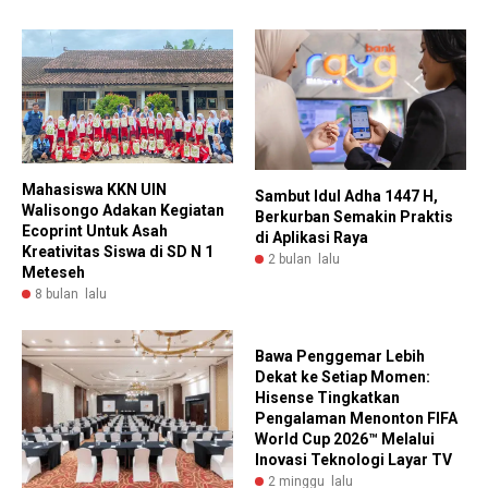
Mahasiswa KKN UIN
Sambut Idul Adha 1447 H,
Walisongo Adakan Kegiatan
Berkurban Semakin Praktis
Ecoprint Untuk Asah
di Aplikasi Raya
Kreativitas Siswa di SD N 1
2 bulan lalu
Meteseh
8 bulan lalu
Bawa Penggemar Lebih
Dekat ke Setiap Momen:
Hisense Tingkatkan
Pengalaman Menonton FIFA
World Cup 2026™ Melalui
Inovasi Teknologi Layar TV
2 minggu lalu