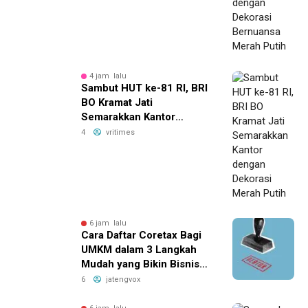
4 jam lalu
Sambut HUT ke-81 RI, BRI
BO Kramat Jati
Semarakkan Kantor
dengan Dekorasi Merah
4
vritimes
Putih
6 jam lalu
Cara Daftar Coretax Bagi
UMKM dalam 3 Langkah
Mudah yang Bikin Bisnis
Anda Lebih
6
jatengvox
Menguntungkan!