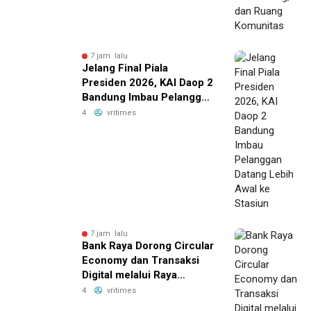
7 jam lalu
Jelang Final Piala
Presiden 2026, KAI Daop 2
Bandung Imbau Pelanggan
Datang Lebih Awal ke
4
vritimes
Stasiun
7 jam lalu
Bank Raya Dorong Circular
Economy dan Transaksi
Digital melalui Raya
Preloved Bazaar Vol.2
4
vritimes