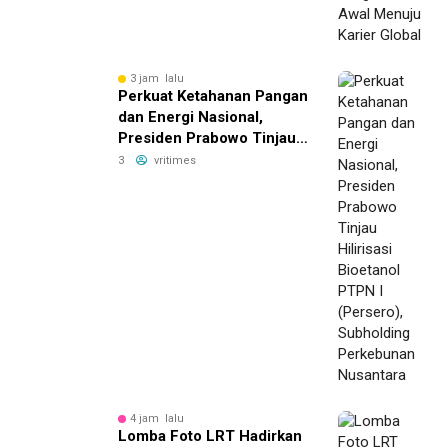
3 jam lalu
Perkuat Ketahanan Pangan
dan Energi Nasional,
Presiden Prabowo Tinjau
Hilirisasi Bioetanol PTPN I
3
vritimes
(Persero), Subholding
Perkebunan Nusantara
4 jam lalu
Lomba Foto LRT Hadirkan