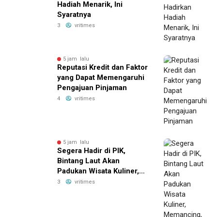
Hadiah Menarik, Ini
Syaratnya
3
vritimes
5 jam lalu
Reputasi Kredit dan Faktor
yang Dapat Memengaruhi
Pengajuan Pinjaman
4
vritimes
5 jam lalu
Segera Hadir di PIK,
Bintang Laut Akan
Padukan Wisata Kuliner,
Memancing, dan Ruang
3
vritimes
Komunitas