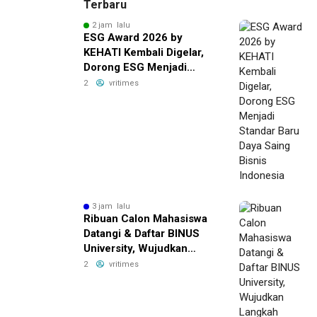
Terbaru
2 jam lalu
ESG Award 2026 by
KEHATI Kembali Digelar,
Dorong ESG Menjadi
Standar Baru Daya Saing
2
vritimes
Bisnis Indonesia
3 jam lalu
Ribuan Calon Mahasiswa
Datangi & Daftar BINUS
University, Wujudkan
Langkah Awal Menuju
2
vritimes
Karier Global