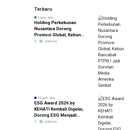
Terbaru
2 jam lalu
Holding Perkebunan
Nusantara Dorong
Promosi Global, Kebun
Rancabali PTPN I Jadi
3
vritimes
Sorotan Media Amerika
Serikat
10 jam lalu
ESG Award 2026 by
KEHATI Kembali Digelar,
Dorong ESG Menjadi
Standar Baru Daya Saing
7
vritimes
Bisnis Indonesia