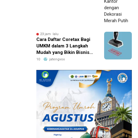
23 jam lalu
Cara Daftar Coretax Bagi
UMKM dalam 3 Langkah
Mudah yang Bikin Bisnis
Anda Lebih
10
jatengvox
Menguntungkan!