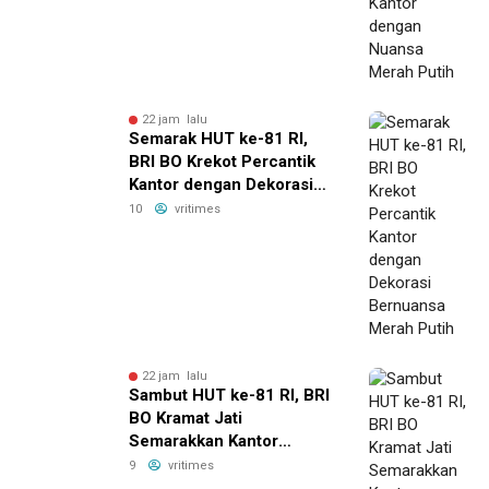
22 jam lalu
Semarak HUT ke-81 RI,
BRI BO Krekot Percantik
Kantor dengan Dekorasi
Bernuansa Merah Putih
10
vritimes
22 jam lalu
Sambut HUT ke-81 RI, BRI
BO Kramat Jati
Semarakkan Kantor
dengan Dekorasi Merah
9
vritimes
Putih