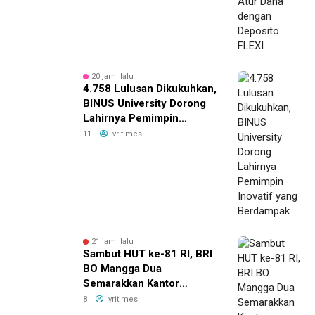
20 jam lalu
4.758 Lulusan Dikukuhkan,
BINUS University Dorong
Lahirnya Pemimpin
Inovatif yang Berdampak
11
vritimes
21 jam lalu
Sambut HUT ke-81 RI, BRI
BO Mangga Dua
Semarakkan Kantor
dengan Nuansa Merah
8
vritimes
Putih