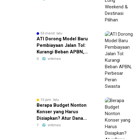
53 menit lalu
ATI Dorong Model Baru
Pembiayaan Jalan Tol:
Kurangi Beban APBN,
Perbesar Peran Swasta
0
vritimes
15 jam lalu
Berapa Budget Nonton
Konser yang Harus
Disiapkan? Atur Dana
dengan Deposito FLEXI
7
vritimes