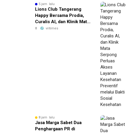
5 jam lalu
Lions Club Tangerang
Happy Bersama Prodia,
Curalis AI, dan Klinik Mata
Serpong Perluas Akses
8
vritimes
Layanan Kesehatan
Preventif melalui Bakti
Sosial Kesehatan
8 jam lalu
Jasa Marga Sabet Dua
Penghargaan PR di