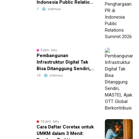
Indonesia Public Relations
Summit 2026
7
vritimes
9 jam lalu
Pembangunan
Infrastruktur Digital Tak
Bisa Ditanggung Sendiri,
MASTEL Ajak OTT Global
10
vritimes
Berkontribusi
10 jam lalu
Cara Daftar Coretax untuk
UMKM dalam 3 Menit: