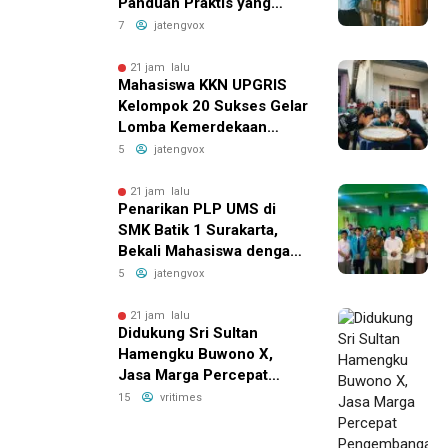
Panduan Praktis yang
Bikin Bisnis Anda Lebih
7
jatengvox
Efisien!
21 jam lalu
Mahasiswa KKN UPGRIS
Kelompok 20 Sukses Gelar
Lomba Kemerdekaan
Penuh Ceria di Kranggan
5
jatengvox
Ambarawa
21 jam lalu
Penarikan PLP UMS di
SMK Batik 1 Surakarta,
Bekali Mahasiswa dengan
Pengalaman Nyata Dunia
5
jatengvox
Pendidikan
21 jam lalu
Didukung Sri Sultan
Hamengku Buwono X,
Jasa Marga Percepat
Pengembangan Akses
15
vritimes
Bokoharjo Tol Jogja-Solo
untuk Dukung Konektivitas