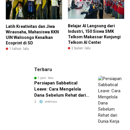
Belajar AI Langsung dari
Latih Kreativitas dan Jiwa
Industri, 150 Siswa SMK
Wirausaha, Mahasiswa KKN
Telkom Makassar Kunjungi
UIN Walisongo Kenalkan
Telkom AI Center
Ecoprint di SD
2 bulan lalu
1 tahun lalu
Terbaru
1 jam lalu
Persiapan Sabbatical
Leave: Cara Mengelola
Dana Sebelum Rehat dari
Dunia Kerja
2
vritimes