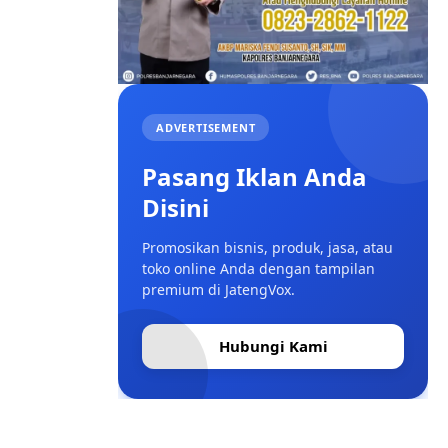
ADVERTISEMENT
Pasang Iklan Anda
Disini
Promosikan bisnis, produk, jasa, atau
toko online Anda dengan tampilan
premium di JatengVox.
Hubungi Kami