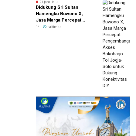
21 jam lalu
Didukung Sri Sultan
Hamengku Buwono X,
Jasa Marga Percepat
Pengembangan Akses
14
vritimes
Bokoharjo Tol Jogja-Solo
untuk Dukung Konektivitas
DIY