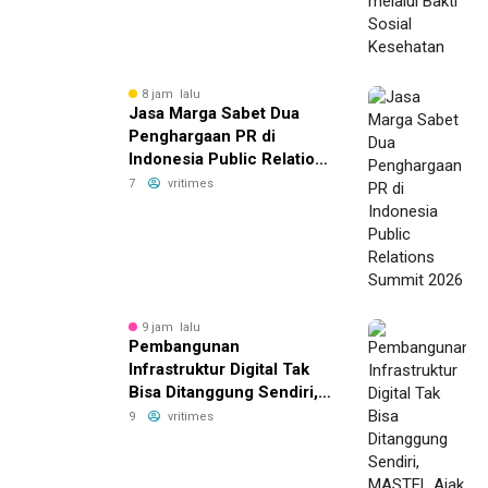
8 jam lalu
Jasa Marga Sabet Dua
Penghargaan PR di
Indonesia Public Relations
Summit 2026
7
vritimes
9 jam lalu
Pembangunan
Infrastruktur Digital Tak
Bisa Ditanggung Sendiri,
MASTEL Ajak OTT Global
9
vritimes
Berkontribusi