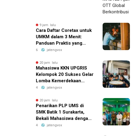
9 jam lalu
Cara Daftar Coretax untuk
UMKM dalam 3 Menit:
Panduan Praktis yang
Bikin Bisnis Anda Lebih
6
jatengvox
Efisien!
20 jam lalu
Mahasiswa KKN UPGRIS
Kelompok 20 Sukses Gelar
Lomba Kemerdekaan
Penuh Ceria di Kranggan
4
jatengvox
Ambarawa
20 jam lalu
Penarikan PLP UMS di
SMK Batik 1 Surakarta,
Bekali Mahasiswa dengan
Pengalaman Nyata Dunia
4
jatengvox
Pendidikan