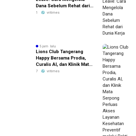
Dana Sebelum Rehat dari
Dunia Kerja
1
vritimes
5 jam lalu
Lions Club Tangerang
Happy Bersama Prodia,
Curalis AI, dan Klinik Mata
Serpong Perluas Akses
7
vritimes
Layanan Kesehatan
Preventif melalui Bakti
Sosial Kesehatan