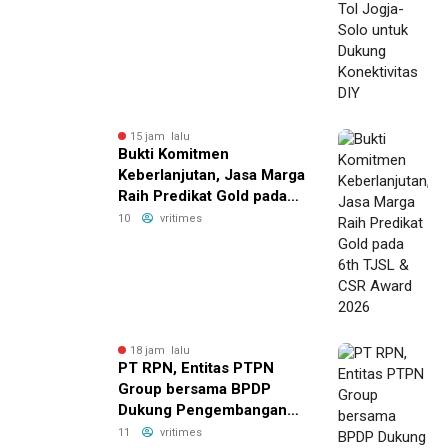
15 jam lalu
Bukti Komitmen
Keberlanjutan, Jasa Marga
Raih Predikat Gold pada
6th TJSL & CSR Award
10
vritimes
2026
18 jam lalu
PT RPN, Entitas PTPN
Group bersama BPDP
Dukung Pengembangan
UMKM melalui Workshop
11
vritimes