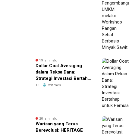
Pangan Sehat Berbasis
Minyak Sawit
19 jam lalu
Dollar Cost Averaging
dalam Reksa Dana:
Strategi Investasi Bertahap
untuk Pemula
13
vritimes
20 jam lalu
Warisan yang Terus
Berevolusi: HERITAGE