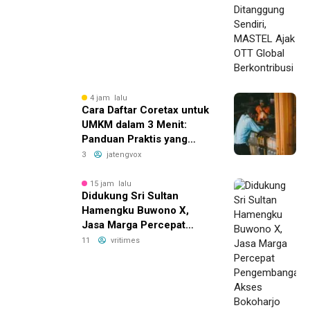
Berkontribusi
4 jam lalu
Cara Daftar Coretax untuk
UMKM dalam 3 Menit:
Panduan Praktis yang
Bikin Bisnis Anda Lebih
3
jatengvox
Efisien!
15 jam lalu
Didukung Sri Sultan
Hamengku Buwono X,
Jasa Marga Percepat
Pengembangan Akses
11
vritimes
Bokoharjo Tol Jogja-Solo
untuk Dukung Konektivitas
DIY