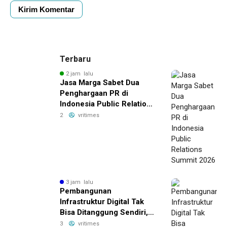
Terbaru
2 jam lalu
Jasa Marga Sabet Dua
Penghargaan PR di
Indonesia Public Relations
Summit 2026
2
vritimes
3 jam lalu
Pembangunan
Infrastruktur Digital Tak
Bisa Ditanggung Sendiri,
MASTEL Ajak OTT Global
3
vritimes