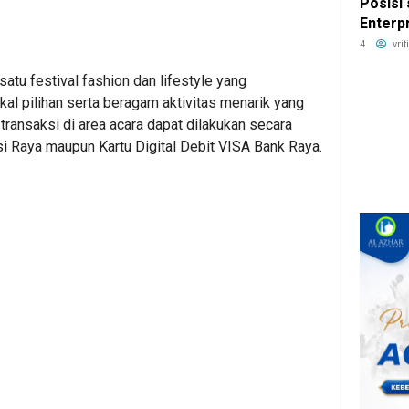
Posisi
Enterp
Techno
4
vri
Asia T
atu festival fashion dan lifestyle yang
DTI-Cx
kal pilihan serta beragam aktivitas menarik yang
transaksi di area acara dapat dilakukan secara
 Raya maupun Kartu Digital Debit VISA Bank Raya.