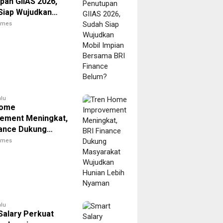
pan GIIAS 2026,
Siap Wujudkan
Impian Bersama
times
nance Belum?
alu
Home
ement Meningkat,
nance Dukung
akat Wujudkan
times
 Lebih Nyaman
alu
Salary Perkuat