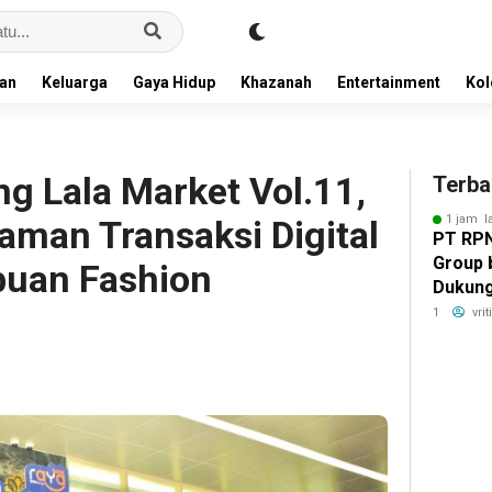
an
Keluarga
Gaya Hidup
Khazanah
Entertainment
Ko
g Lala Market Vol.11,
Terba
1 jam l
aman Transaksi Digital
PT RPN
Group
ibuan Fashion
Dukun
UMKM m
1
vri
Pangan
Minyak