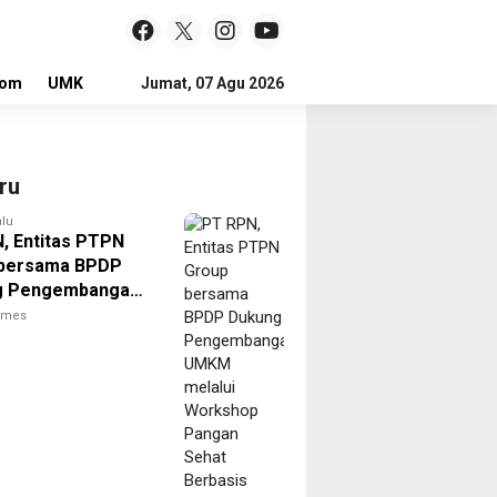
lom
UMKM
LOKER
Jumat, 07 Agu 2026
ru
alu
, Entitas PTPN
 bersama BPDP
g Pengembangan
elalui Workshop
times
 Sehat Berbasis
 Sawit