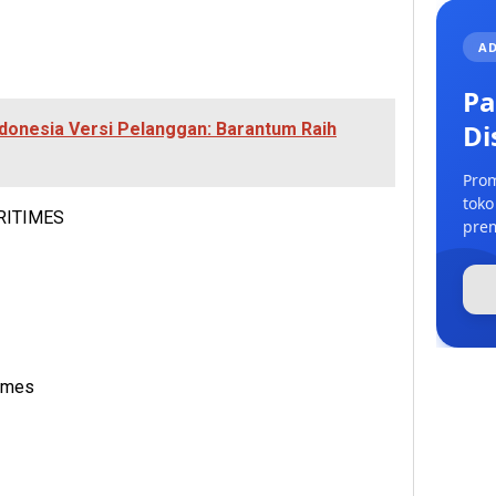
AD
Pa
Di
donesia Versi Pelanggan: Barantum Raih
Prom
toko
RITIMES
prem
times