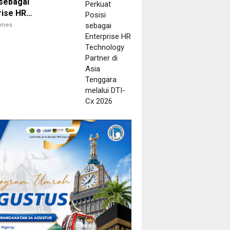
 sebagai
rise HR
logy Partner di
times
enggara melalui
 2026