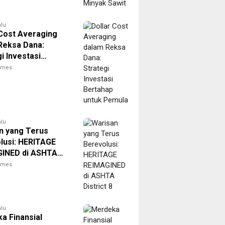
alu
 Cost Averaging
Reksa Dana:
i Investasi
ap untuk Pemula
times
alu
n yang Terus
lusi: HERITAGE
INED di ASHTA
t 8
times
alu
a Finansial