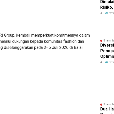
Dimula
Risiko
Imbal H
4
vri
i BRI Group, kembali memperkuat komitmennya dalam
5 jam l
 melalui dukungan kepada komunitas fashion dan
Diversi
ng diselenggarakan pada 3–5 Juli 2026 di Balai
Penopa
Optimi
Alat Be
4
vri
hingga
5 jam l
Dua Ha