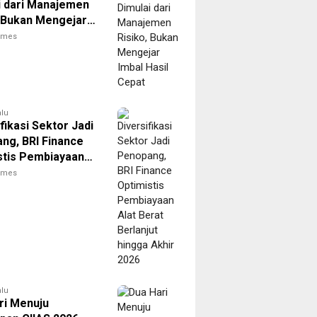
i dari Manajemen
, Bukan Mengejar
asil Cepat
times
alu
fikasi Sektor Jadi
ng, BRI Finance
stis Pembiayaan
rat Berlanjut
times
 Akhir 2026
alu
ri Menuju