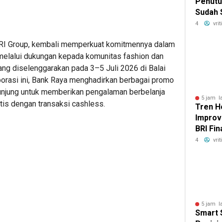
Penutu
Sudah 
Mobil 
4
vri
BRI Fi
i BRI Group, kembali memperkuat komitmennya dalam
 melalui dukungan kepada komunitas fashion dan
ng diselenggarakan pada 3–5 Juli 2026 di Balai
laborasi ini, Bank Raya menghadirkan berbagai promo
unjung untuk memberikan pengalaman berbelanja
5 jam l
is dengan transaksi cashless.
Tren 
Improv
BRI Fi
Masyar
4
vri
Hunian
5 jam l
Smart 