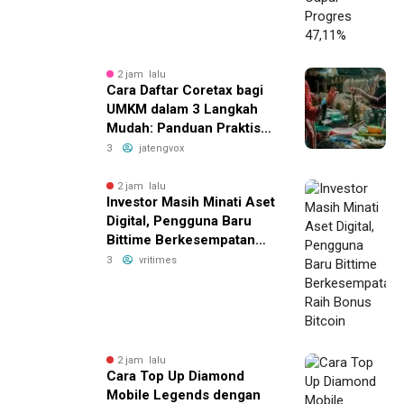
2 jam lalu
Cara Daftar Coretax bagi
UMKM dalam 3 Langkah
Mudah: Panduan Praktis
yang Bikin Bisnis Anda
3
jatengvox
Lebih Hemat Pajak!
2 jam lalu
Investor Masih Minati Aset
Digital, Pengguna Baru
Bittime Berkesempatan
Raih Bonus Bitcoin
3
vritimes
2 jam lalu
Cara Top Up Diamond
Mobile Legends dengan