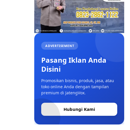
ADVERTISEMENT
Pasang Iklan Anda
Disini
Promosikan bisnis, produk, jasa, atau
toko online Anda dengan tampilan
premium di JatengVox.
Hubungi Kami