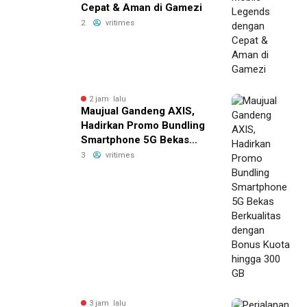
Cepat & Aman di Gamezi
2
vritimes
2 jam lalu
Maujual Gandeng AXIS,
Hadirkan Promo Bundling
Smartphone 5G Bekas
Berkualitas dengan Bonus
3
vritimes
Kuota hingga 300 GB
3 jam lalu