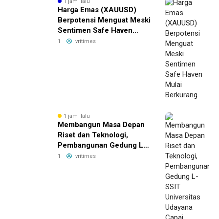
1 jam lalu
Harga Emas (XAUUSD)
Berpotensi Menguat Meski
Sentimen Safe Haven
Mulai Berkurang
1
vritimes
1 jam lalu
Membangun Masa Depan
Riset dan Teknologi,
Pembangunan Gedung L-
SSIT Universitas Udayana
1
vritimes
Capai Progres 47,11%