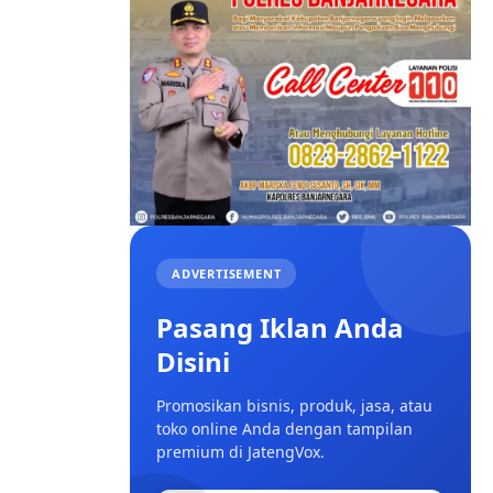
ADVERTISEMENT
Pasang Iklan Anda
Disini
Promosikan bisnis, produk, jasa, atau
toko online Anda dengan tampilan
premium di JatengVox.