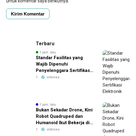
untuk komentar saya berikutnya.
Terbaru
1 jam lalu
Standar Fasilitas yang
Wajib Dipenuhi
Penyelenggara Sertifikasi
Elektronik
1
vritimes
1 jam lalu
Bukan Sekadar Drone, Kini
Robot Quadruped dan
Humanoid Ikut Bekerja di
Lapangan
1
vritimes