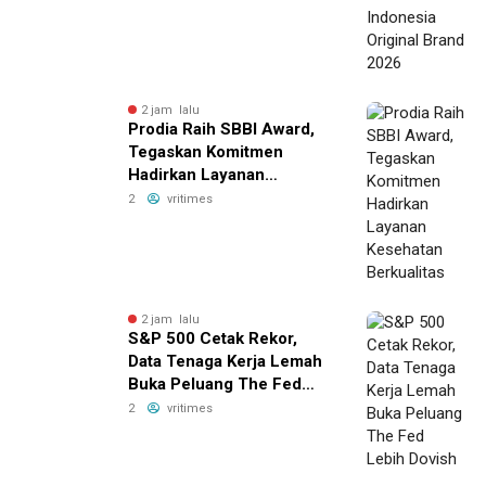
2 jam lalu
Prodia Raih SBBI Award,
Tegaskan Komitmen
Hadirkan Layanan
Kesehatan Berkualitas
2
vritimes
2 jam lalu
S&P 500 Cetak Rekor,
Data Tenaga Kerja Lemah
Buka Peluang The Fed
Lebih Dovish
2
vritimes