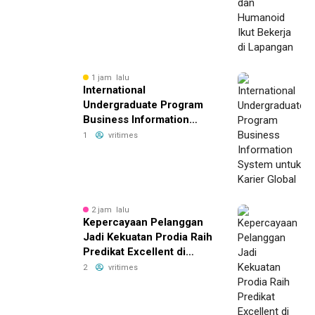
1 jam lalu
International
Undergraduate Program
Business Information
System untuk Karier
1
vritimes
Global
2 jam lalu
Kepercayaan Pelanggan
Jadi Kekuatan Prodia Raih
Predikat Excellent di
Indonesia Original Brand
2
vritimes
2026