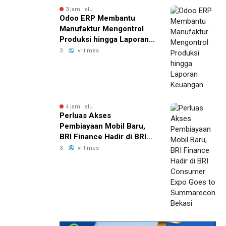
3 jam lalu
Odoo ERP Membantu
Manufaktur Mengontrol
Produksi hingga Laporan
Keuangan
3
vritimes
4 jam lalu
Perluas Akses
Pembiayaan Mobil Baru,
BRI Finance Hadir di BRI
Consumer Expo Goes to
3
vritimes
Summarecon Bekasi