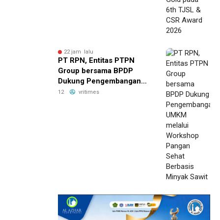
22 jam lalu
PT RPN, Entitas PTPN
Group bersama BPDP
Dukung Pengembangan
UMKM melalui Workshop
12
vritimes
Pangan Sehat Berbasis
Minyak Sawit