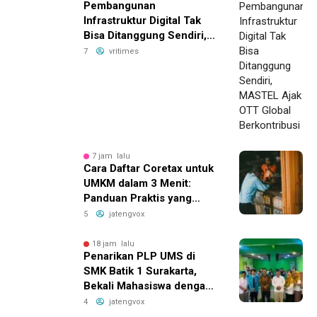
Pembangunan
Infrastruktur Digital Tak
Bisa Ditanggung Sendiri,
MASTEL Ajak OTT Global
7
vritimes
Berkontribusi
7 jam lalu
Cara Daftar Coretax untuk
UMKM dalam 3 Menit:
Panduan Praktis yang
Bikin Bisnis Anda Lebih
5
jatengvox
Efisien!
18 jam lalu
Penarikan PLP UMS di
SMK Batik 1 Surakarta,
Bekali Mahasiswa dengan
Pengalaman Nyata Dunia
4
jatengvox
Pendidikan