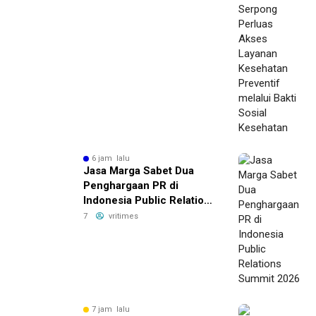
6 jam lalu
Jasa Marga Sabet Dua
Penghargaan PR di
Indonesia Public Relations
Summit 2026
7
vritimes
7 jam lalu