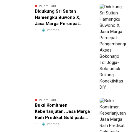
19 jam lalu
Didukung Sri Sultan
Hamengku Buwono X,
Jasa Marga Percepat
Pengembangan Akses
13
vritimes
Bokoharjo Tol Jogja-Solo
untuk Dukung Konektivitas
DIY
19 jam lalu
Bukti Komitmen
Keberlanjutan, Jasa Marga
Raih Predikat Gold pada
6th TJSL & CSR Award
10
vritimes
2026