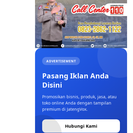
ADVERTISEMENT
Pasang Iklan Anda
Disini
Promosikan bisnis, produk, jasa, atau
toko online Anda dengan tampilan
premium di JatengVox.
Hubungi Kami