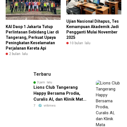
Ujian Nasional Dihapus, Tes
Kemampuan Akademik Jadi
KAI Daop 1 Jakarta Tutup
Pengganti Mulai November
Perlintasan Sebidang Liar di
2025
Tangerang, Perkuat Upaya
Peningkatan Keselamatan
10 bulan lalu
Perjalanan Kereta Api
2 bulan lalu
Terbaru
3 jam lalu
Lions Club Tangerang
Happy Bersama Prodia,
Curalis AI, dan Klinik Mata
Serpong Perluas Akses
7
vritimes
Layanan Kesehatan
Preventif melalui Bakti
Sosial Kesehatan