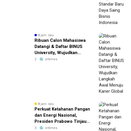
8 jam lalu
Ribuan Calon Mahasiswa
Datangi & Daftar BINUS
University, Wujudkan
Langkah Awal Menuju
2
vritimes
Karier Global
8 jam lalu
Perkuat Ketahanan Pangan
dan Energi Nasional,
Presiden Prabowo Tinjau
Hilirisasi Bioetanol PTPN I
3
vritimes