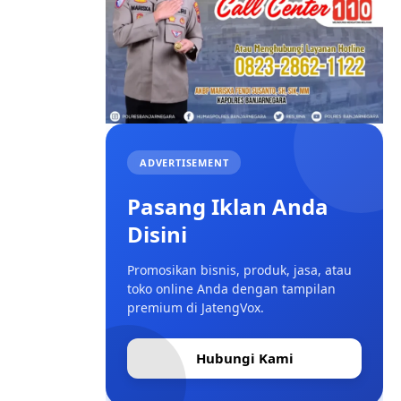
ADVERTISEMENT
Pasang Iklan Anda
Disini
Promosikan bisnis, produk, jasa, atau
toko online Anda dengan tampilan
premium di JatengVox.
Hubungi Kami