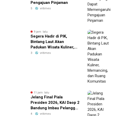
Pengajuan Pinjaman
5
vritimes
9 jam lalu
Segera Hadir di PIK,
Bintang Laut Akan
Padukan Wisata Kuliner,
Memancing, dan Ruang
3
vritimes
Komunitas
11 jam lalu
Jelang Final Piala
Presiden 2026, KAI Daop 2
Bandung Imbau Pelanggan
Datang Lebih Awal ke
4
vritimes