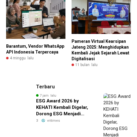
Pameran Virtual Kearsipan
Barantum, Vendor WhatsApp
Jateng 2025: Menghidupkan
API Indonesia Terpercaya
Kembali Jejak Sejarah Lewat
4 minggu lalu
Digitalisasi
11 bulan lalu
Terbaru
7 jam lalu
ESG Award 2026 by
KEHATI Kembali Digelar,
Dorong ESG Menjadi
Standar Baru Daya Saing
3
vritimes
Bisnis Indonesia