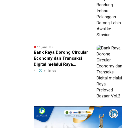
Stasiun
11 jam lalu
Bank Raya Dorong Circular
Economy dan Transaksi
Digital melalui Raya
Preloved Bazaar Vol.2
4
vritimes