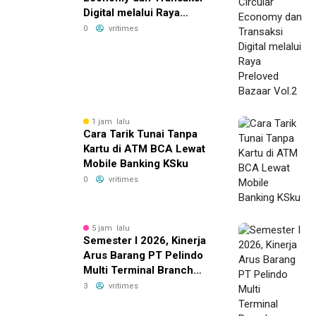
Digital melalui Raya
Preloved Bazaar Vol.2
0
vritimes
1 jam lalu
Cara Tarik Tunai Tanpa
Kartu di ATM BCA Lewat
Mobile Banking KSku
0
vritimes
5 jam lalu
Semester I 2026, Kinerja
Arus Barang PT Pelindo
Multi Terminal Branch
Tanjung Emas Meningkat
3
vritimes
13%