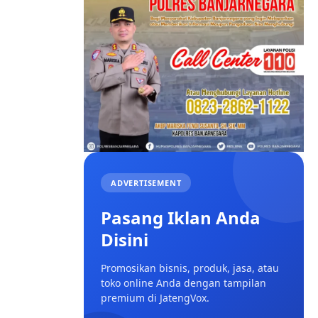
ADVERTISEMENT
Pasang Iklan Anda
Disini
Promosikan bisnis, produk, jasa, atau
toko online Anda dengan tampilan
premium di JatengVox.