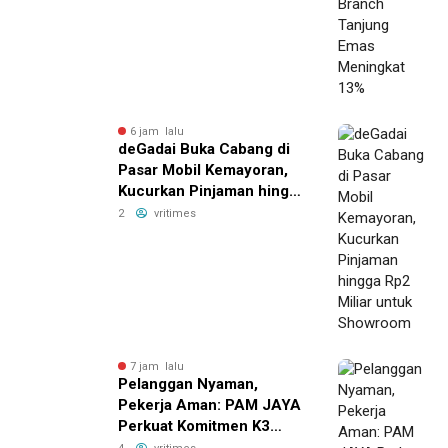
6 jam lalu
deGadai Buka Cabang di
Pasar Mobil Kemayoran,
Kucurkan Pinjaman hingga
Rp2 Miliar untuk
2
vritimes
Showroom
7 jam lalu
Pelanggan Nyaman,
Pekerja Aman: PAM JAYA
Perkuat Komitmen K3
Bersama Mitra Kerja