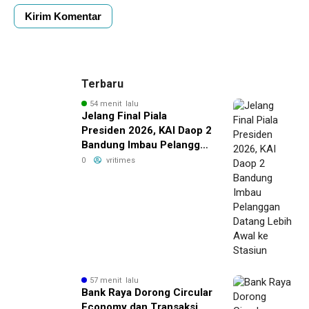
Terbaru
54 menit lalu
Jelang Final Piala
Presiden 2026, KAI Daop 2
Bandung Imbau Pelanggan
Datang Lebih Awal ke
0
vritimes
Stasiun
57 menit lalu
Bank Raya Dorong Circular
Economy dan Transaksi