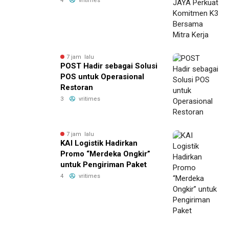
4
vritimes
7 jam lalu
POST Hadir sebagai Solusi
POS untuk Operasional
Restoran
3
vritimes
7 jam lalu
KAI Logistik Hadirkan
Promo “Merdeka Ongkir”
untuk Pengiriman Paket
4
vritimes