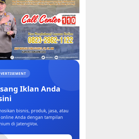
VERTISEMENT
sang Iklan Anda
sini
osikan bisnis, produk, jasa, atau
 online Anda dengan tampilan
ium di JatengVox.