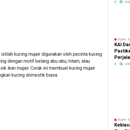
Party 
6
vri
Jakart
9 jam l
KAI Da
Pastik
istilah kucing mujair digunakan oleh pecinta kucing
Perjal
ng dengan motif belang abu-abu, hitam, atau
Pasca
4
vri
ik ikan mujair. Corak ini membuat kucing mujair
Pangan
ingkan kucing domestik biasa.
Pemeri
Masih 
9 jam l
Kebias