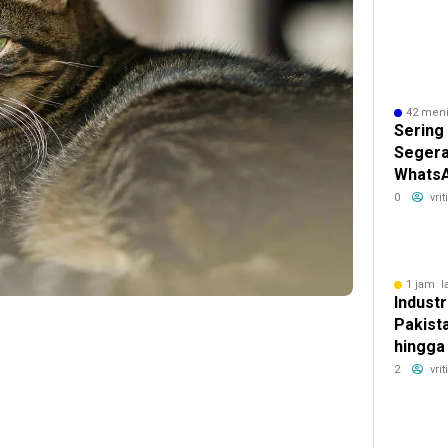
42 meni
Sering
Segera
WhatsA
0
vri
1 jam l
Industr
Pakista
hingga
Bersia
2
vri
Terlen
Indone