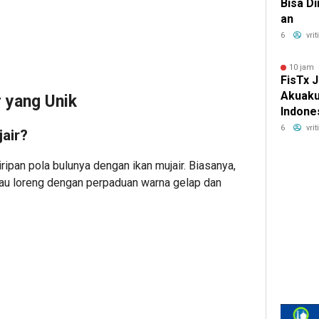
Bisa Di
an
6
vri
10 jam 
FisTx 
Akuaku
 yang Unik
Indone
dan Te
6
vri
air?
Nano u
AHPND,
ripan pola bulunya dengan ikan mujair. Biasanya,
WFD pa
atau loreng dengan perpaduan warna gelap dan