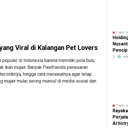
1 jam l
Holdin
Nusant
yang Viral di Kalangan Pet Lovers
Pencip
Kerja,
2
vri
n populer di Indonesia karena memiliki pola bulu
20 Ribu
ak ikan mujair. Banyak Pawfriends penasaran
Temba
kteristiknya, hingga cara merawatnya agar tetap
ing mujair mulai sering muncul di media sosial dan
7 jam l
Rayaka
Perjala
Artistr