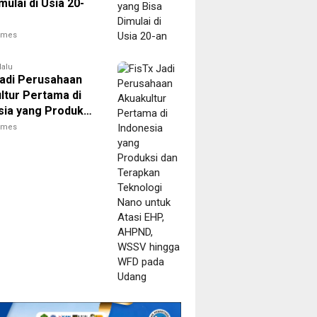
mulai di Usia 20-
times
lalu
Jadi Perusahaan
ltur Pertama di
sia yang Produksi
rapkan Teknologi
times
ntuk Atasi EHP,
 WSSV hingga
da Udang