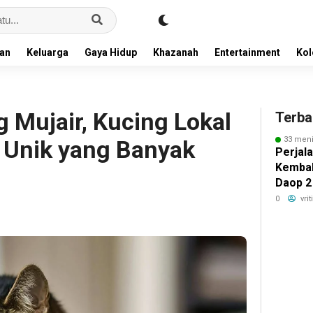
an
Keluarga
Gaya Hidup
Khazanah
Entertainment
Ko
 Mujair, Kucing Lokal
Terba
33 meni
 Unik yang Banyak
Perjal
Kembal
Daop 2
Pastik
0
vri
Kerusa
maupun
Operas
Gempa