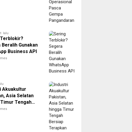
t lalu
 Terblokir?
 Beralih Gunakan
pp Business API
times
alu
i Akuakultur
n, Asia Selatan
 Timur Tengah
p Terapkan Solusi
times
gkap dari
sia