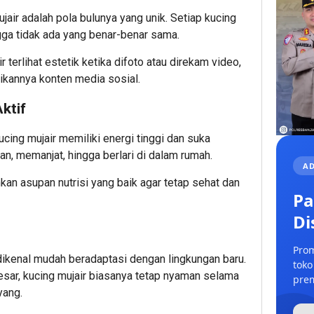
jair adalah pola bulunya yang unik. Setiap kucing
gga tidak ada yang benar-benar sama.
 terlihat estetik ketika difoto atau direkam video,
kannya konten media sosial.
ktif
ing mujair memiliki energi tinggi dan suka
n, memanjat, hingga berlari di dalam rumah.
AD
kan asupan nutrisi yang baik agar tetap sehat dan
Pa
Di
Prom
 dikenal mudah beradaptasi dengan lingkungan baru.
toko
esar, kucing mujair biasanya tetap nyaman selama
prem
yang.