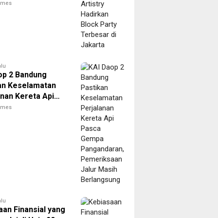
Terbesar di
times
a
alu
op 2 Bandung
an Keselamatan
anan Kereta Api
 Gempa
times
daran,
ksaan Jalur
Berlangsung
alu
aan Finansial yang