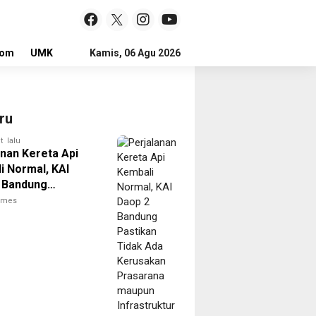
lom
UMKM
LOKER
Kamis, 06 Agu 2026
ru
t lalu
anan Kereta Api
i Normal, KAI
 Bandung
an Tidak Ada
times
kan Prasarana
 Infrastruktur
ional Pasca
 Pangandaran