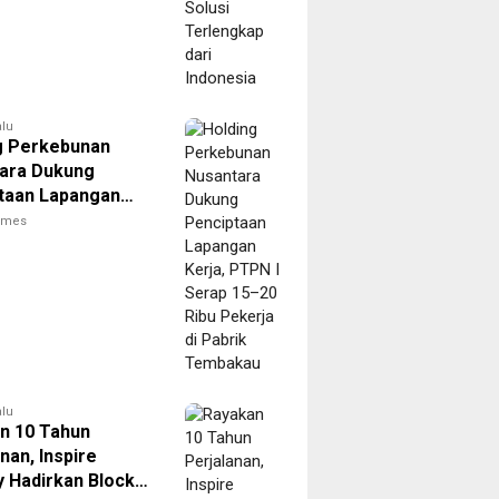
alu
g Perkebunan
ara Dukung
taan Lapangan
 PTPN I Serap 15–
times
 Pekerja di Pabrik
kau
alu
n 10 Tahun
nan, Inspire
y Hadirkan Block