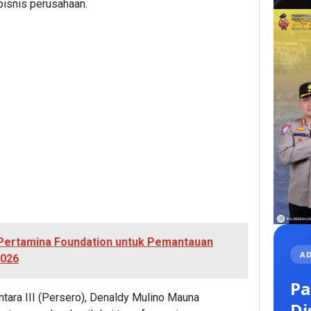
bisnis perusahaan.
i Pertamina Foundation untuk Pemantauan
AD
2026
Pa
tara III (Persero), Denaldy Mulino Mauna
Di