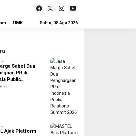
lom
UMKM
LOKER
Sabtu, 08 Agu 2026
ru
alu
arga Sabet Dua
rgaan PR di
ia Public
ons Summit 2026
times
alu
 Ajak Platform