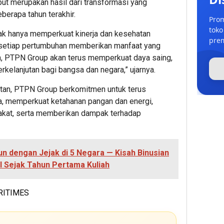
t merupakan hasil dari transformasi yang
berapa tahun terakhir.
Prom
toko
dak hanya memperkuat kinerja dan kesehatan
prem
 setiap pertumbuhan memberikan manfaat yang
an, PTPN Group akan terus memperkuat daya saing,
berkelanjutan bagi bangsa dan negara,” ujarnya.
utan, PTPN Group berkomitmen untuk terus
a, memperkuat ketahanan pangan dan energi,
akat, serta memberikan dampak terhadap
un dengan Jejak di 5 Negara — Kisah Binusian
l Sejak Tahun Pertama Kuliah
RITIMES