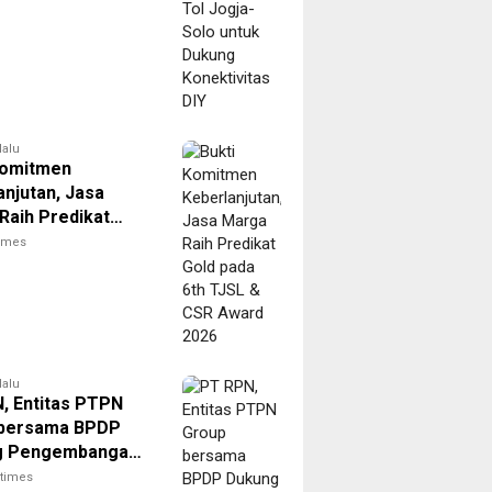
lalu
Komitmen
anjutan, Jasa
Raih Predikat
ada 6th TJSL &
times
ard 2026
lalu
, Entitas PTPN
 bersama BPDP
g Pengembangan
elalui Workshop
itimes