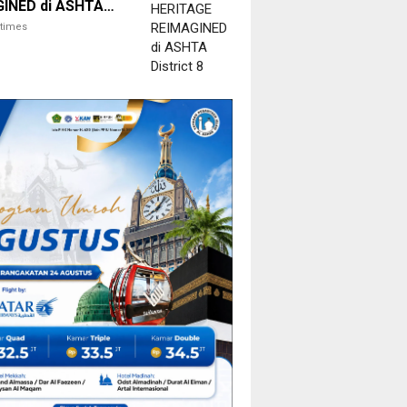
INED di ASHTA
t 8
itimes