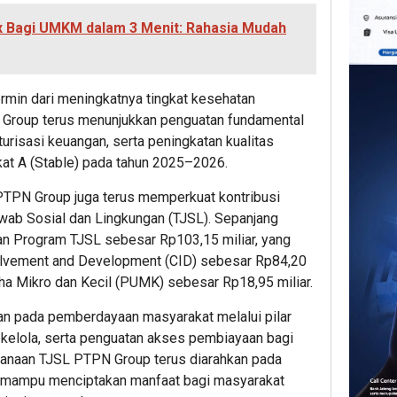
x Bagi UMKM dalam 3 Menit: Rahasia Mudah
cermin dari meningkatnya tingkat kesehatan
 Group terus menunjukkan penguatan fundamental
kturisasi keuangan, serta peningkatan kualitas
kat A (Stable) pada tahun 2025–2026.
 PTPN Group juga terus memperkuat kontribusi
wab Sosial dan Lingkungan (TJSL). Sepanjang
an Program TJSL sebesar Rp103,15 miliar, yang
olvement and Development (CID) sebesar Rp84,20
ha Mikro dan Kecil (PUMK) sebesar Rp18,95 miliar.
n pada pemberdayaan masyarakat melalui pilar
a kelola, serta penguatan akses pembiayaan bagi
ksanaan TJSL PTPN Group terus diarahkan pada
a mampu menciptakan manfaat bagi masyarakat