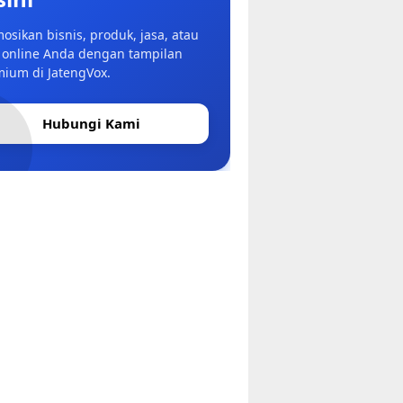
osikan bisnis, produk, jasa, atau
 online Anda dengan tampilan
ium di JatengVox.
Hubungi Kami