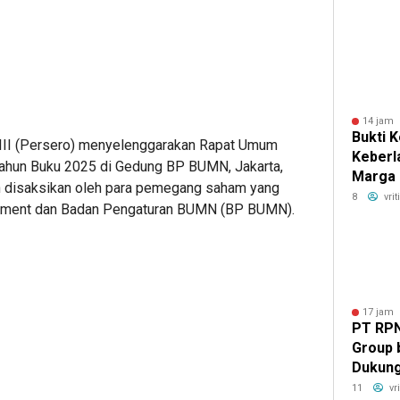
14 jam 
Bukti 
 III (Persero) menyelenggarakan Rapat Umum
Keberl
hun Buku 2025 di Gedung BP BUMN, Jakarta,
Marga 
an disaksikan oleh para pemegang saham yang
Gold p
8
vri
gement dan Badan Pengaturan BUMN (BP BUMN).
CSR Aw
17 jam 
PT RPN
Group
Dukun
UMKM m
11
vr