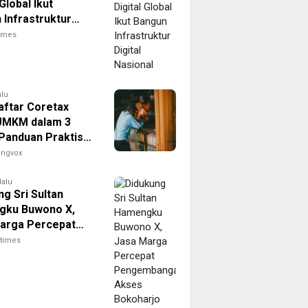
 Global Ikut
 Infrastruktur
 Nasional
times
alu
aftar Coretax
UMKM dalam 3
 Panduan Praktis
kin Bisnis Anda
engvox
fisien!
lalu
g Sri Sultan
gku Buwono X,
arga Percepat
mbangan Akses
itimes
rjo Tol Jogja-
ntuk Dukung
ivitas DIY