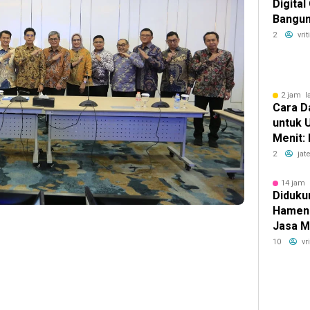
Digital
Bangun
Digital
2
vri
2 jam l
Cara D
untuk 
Menit:
yang Bi
2
jat
Lebih E
14 jam 
Didukun
Hamen
Jasa M
Penge
10
vr
Bokoha
Solo u
Konekt