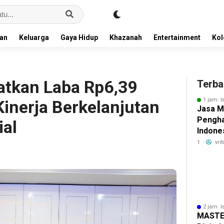
an
Keluarga
Gaya Hidup
Khazanah
Entertainment
Ko
atkan Laba Rp6,39
Terba
1 jam l
 Kinerja Berkelanjutan
Jasa M
Pengha
al
Indones
Relati
1
vri
2 jam l
MASTEL