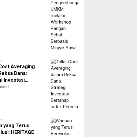
 Sehat Berbasis
 Sawit
lalu
 Cost Averaging
Reksa Dana:
i Investasi
ap untuk Pemula
itimes
lalu
n yang Terus
lusi: HERITAGE