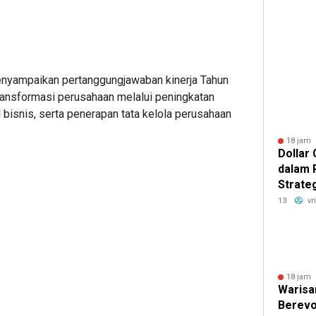
Pangan
Minyak
nyampaikan pertanggungjawaban kinerja Tahun
ransformasi perusahaan melalui peningkatan
l bisnis, serta penerapan tata kelola perusahaan
18 jam 
Dollar
dalam 
Strateg
Bertah
13
vr
18 jam 
Warisa
Berevo