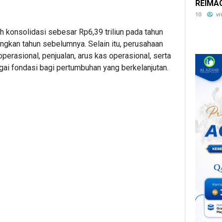
REIMAG
Distric
10
vr
konsolidasi sebesar Rp6,39 triliun pada tahun
ngkan tahun sebelumnya. Selain itu, perusahaan
erasional, penjualan, arus kas operasional, serta
ai fondasi bagi pertumbuhan yang berkelanjutan.