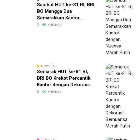
Sambut HUT ke-81 RI, BRI
BO Mangga Dua
Semarakkan Kantor
dengan Nuansa Merah
2
vritimes
Putih
4 jam lalu
Semarak HUT ke-81 RI,
BRI BO Krekot Percantik
Kantor dengan Dekorasi
Bernuansa Merah Putih
3
vritimes
4 jam lalu