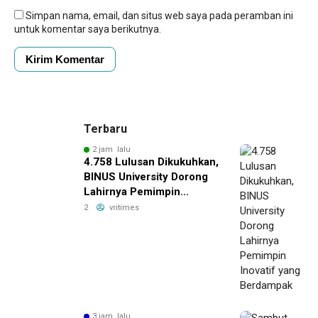
Simpan nama, email, dan situs web saya pada peramban ini
untuk komentar saya berikutnya.
Terbaru
2 jam lalu
4.758 Lulusan Dikukuhkan,
BINUS University Dorong
Lahirnya Pemimpin
Inovatif yang Berdampak
2
vritimes
3 jam lalu