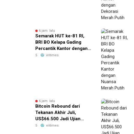
6 jam lalu
Semarak HUT ke-81 RI,
BRI BO Kelapa Gading
Percantik Kantor dengan
Nuansa Merah Putih
5
vritimes
6 jam lalu
Bitcoin Rebound dari
Tekanan Akhir Juli,
US$66.500 Jadi Ujian
Berikutnya
5
vritimes