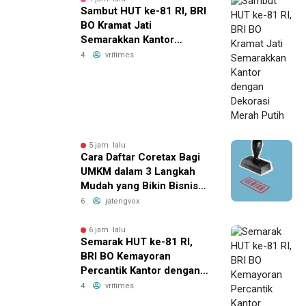
Sambut HUT ke-81 RI, BRI
BO Kramat Jati
Semarakkan Kantor
dengan Dekorasi Merah
4
vritimes
Putih
5 jam lalu
Cara Daftar Coretax Bagi
UMKM dalam 3 Langkah
Mudah yang Bikin Bisnis
Anda Lebih
6
jatengvox
Menguntungkan!
6 jam lalu
Semarak HUT ke-81 RI,
BRI BO Kemayoran
Percantik Kantor dengan
Dekorasi Merah Putih
4
vritimes