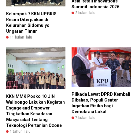
Asia Retail Innovations
Summit Indonesia 2026
2 bulan lalu
Kelompok 7 KKN UPGRIS
Resmi Diterjunkan di
Kelurahan Sidomulyo
Ungaran Timur
11 bulan lalu
Pilkada Lewat DPRD Kembali
KKN MMK Posko 10 UIN
Dibahas, Populi Center
Walisongo Lakukan Kegiatan
Ingatkan Risiko bagi
Engage and Empower
Demokrasi Lokal
Tingkatkan Kesadaran
7 bulan lalu
Masyarakat tentang
Teknologi Pertanian Ozone
1 tahun lalu