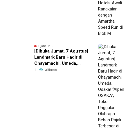
Blok M
1 jam lalu
[Dibuka Jumat, 7 Agustus]
Landmark Baru Hadir di
Chayamachi, Umeda,
Osaka! “Alpen OSAKA”,
1
vritimes
Toko Unggulan Olahraga
Bebas Pajak Terbesar di
Jepang Bagian Barat,
Resmi Dibuka