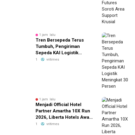
1 jam lalu
Tren Bersepeda Terus
Tumbuh, Pengiriman
Sepeda KAI Logistik
Meningkat 30 Persen
1
vritimes
1 jam lalu
Menjadi Official Hotel
Partner Amartha 10X Run
2026, Liberta Hotels Awali
Rangkaian dengan
1
vritimes
Amartha Speed Run di