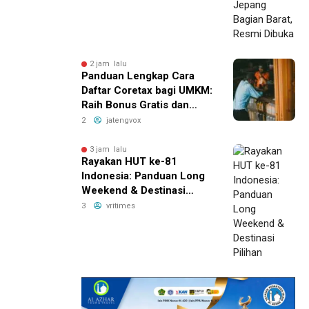
2 jam lalu
Panduan Lengkap Cara
Daftar Coretax bagi UMKM:
Raih Bonus Gratis dan
Tingkatkan Penjualan
2
jatengvox
Sekarang!
3 jam lalu
Rayakan HUT ke-81
Indonesia: Panduan Long
Weekend & Destinasi
Pilihan
3
vritimes