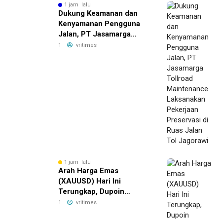
1 jam lalu
Dukung Keamanan dan
Kenyamanan Pengguna
Jalan, PT Jasamarga
Tollroad Maintenance
1
vritimes
Laksanakan Pekerjaan
Preservasi di Ruas Jalan
Tol Jagorawi
1 jam lalu
Arah Harga Emas
(XAUUSD) Hari Ini
Terungkap, Dupoin
Futures Soroti Area
1
vritimes
Support Krusial