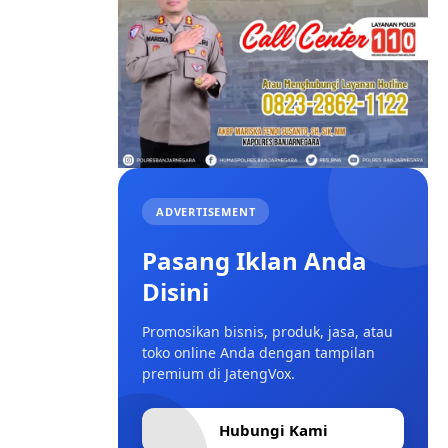
ADVERTISEMENT
Pasang Iklan Anda
Disini
Promosikan bisnis, produk, jasa, atau
toko online Anda dengan tampilan
premium di JatengVox.
Hubungi Kami