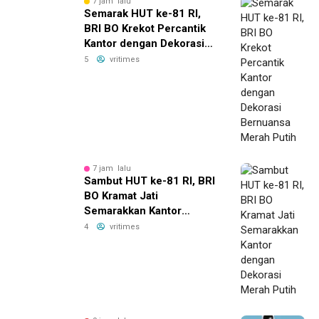
7 jam lalu
Semarak HUT ke-81 RI,
BRI BO Krekot Percantik
Kantor dengan Dekorasi
Bernuansa Merah Putih
5
vritimes
7 jam lalu
Sambut HUT ke-81 RI, BRI
BO Kramat Jati
Semarakkan Kantor
dengan Dekorasi Merah
4
vritimes
Putih