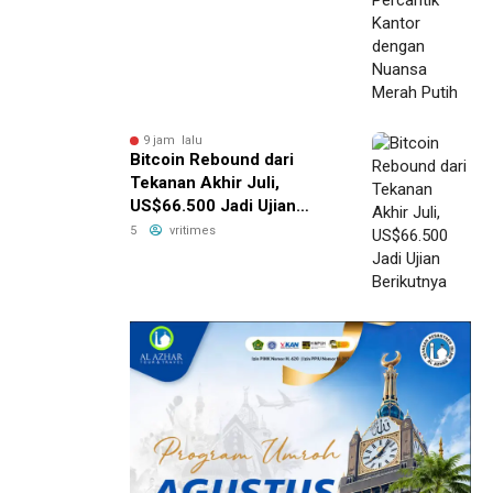
9 jam lalu
Bitcoin Rebound dari
Tekanan Akhir Juli,
US$66.500 Jadi Ujian
Berikutnya
5
vritimes