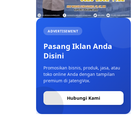
ADVERTISEMENT
Pasang Iklan Anda
Disini
Promosikan bisnis, produk, jasa, atau
toko online Anda dengan tampilan
premium di JatengVox.
Hubungi Kami