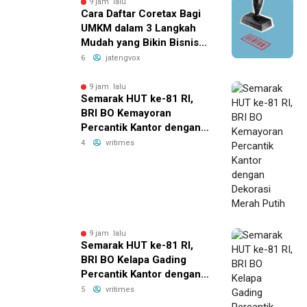
9 jam lalu
Cara Daftar Coretax Bagi
UMKM dalam 3 Langkah
Mudah yang Bikin Bisnis
Anda Lebih
6
jatengvox
Menguntungkan!
9 jam lalu
Semarak HUT ke-81 RI,
BRI BO Kemayoran
Percantik Kantor dengan
Dekorasi Merah Putih
4
vritimes
9 jam lalu
Semarak HUT ke-81 RI,
BRI BO Kelapa Gading
Percantik Kantor dengan
Nuansa Merah Putih
5
vritimes