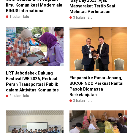
May Day 2025, Ajak
Ilmu Komunikasi Modern ala
Masyarakat Tertib Saat
BINUS International
Melintas Perlintasan
1 bulan lalu
3 bulan lalu
LRT Jabodebek Dukung
Ekspansi ke Pasar Jepang,
Festival IWE 2026, Perkuat
SUCOFINDO Perkuat Rantai
Peran Transportasi Publik
Pasok Biomassa
dalam Aktivitas Komunitas
Berkelanjutan
3 bulan lalu
3 bulan lalu