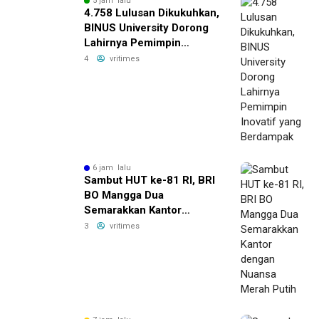
5 jam lalu
4.758 Lulusan Dikukuhkan,
BINUS University Dorong
Lahirnya Pemimpin
Inovatif yang Berdampak
4
vritimes
6 jam lalu
Sambut HUT ke-81 RI, BRI
BO Mangga Dua
Semarakkan Kantor
dengan Nuansa Merah
3
vritimes
Putih