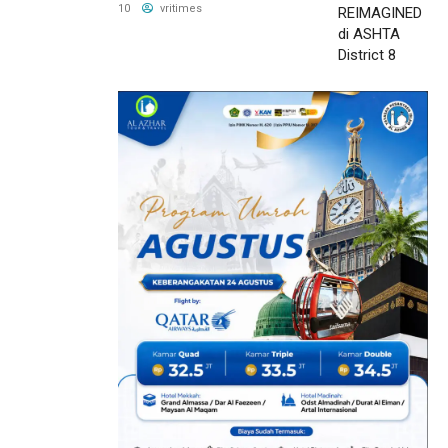
District 8
10
vritimes