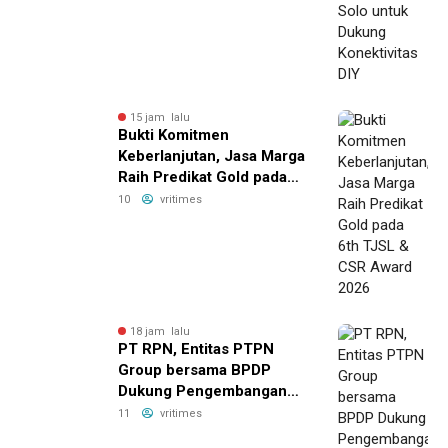
15 jam lalu
Bukti Komitmen
Keberlanjutan, Jasa Marga
Raih Predikat Gold pada
6th TJSL & CSR Award
10
vritimes
2026
18 jam lalu
PT RPN, Entitas PTPN
Group bersama BPDP
Dukung Pengembangan
UMKM melalui Workshop
11
vritimes
Pangan Sehat Berbasis