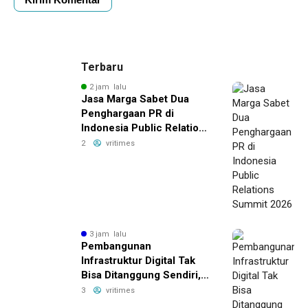
Terbaru
2 jam lalu
Jasa Marga Sabet Dua
Penghargaan PR di
Indonesia Public Relations
Summit 2026
2
vritimes
3 jam lalu
Pembangunan
Infrastruktur Digital Tak
Bisa Ditanggung Sendiri,
MASTEL Ajak OTT Global
3
vritimes
Berkontribusi