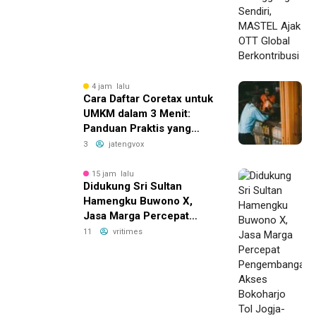
4 jam lalu
Cara Daftar Coretax untuk
UMKM dalam 3 Menit:
Panduan Praktis yang
Bikin Bisnis Anda Lebih
3
jatengvox
Efisien!
15 jam lalu
Didukung Sri Sultan
Hamengku Buwono X,
Jasa Marga Percepat
Pengembangan Akses
11
vritimes
Bokoharjo Tol Jogja-Solo
untuk Dukung Konektivitas
DIY