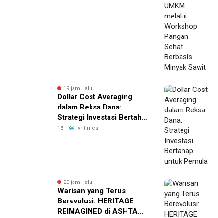
Minyak Sawit
19 jam lalu
Dollar Cost Averaging
dalam Reksa Dana:
Strategi Investasi Bertahap
untuk Pemula
13
vritimes
20 jam lalu
Warisan yang Terus
Berevolusi: HERITAGE
REIMAGINED di ASHTA