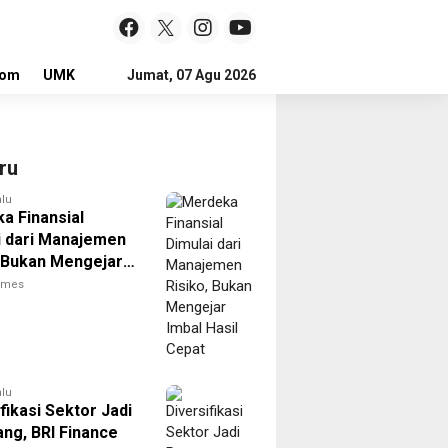
lom
UMKM
LOKER
Jumat, 07 Agu 2026
ru
alu
a Finansial
i dari Manajemen
, Bukan Mengejar
asil Cepat
times
alu
fikasi Sektor Jadi
ng, BRI Finance