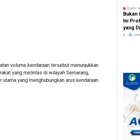
3 jam l
Bukan 
Ini Pr
yang D
Digema
6
vri
tan volume kendaraan tersebut menunjukkan
akat yang melintas di wilayah Semarang,
or utama yang menghubungkan arus kendaraan