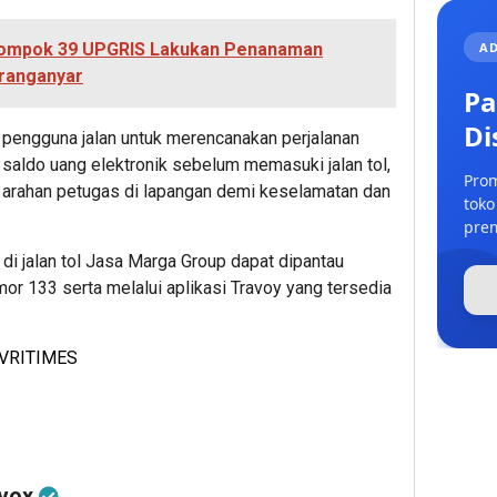
AD
ompok 39 UPGRIS Lakukan Penanaman
aranganyar
Pa
Di
pengguna jalan untuk merencanakan perjalanan
saldo uang elektronik sebelum memasuki jalan tol,
Prom
n arahan petugas di lapangan demi keselamatan dan
toko
prem
s di jalan tol Jasa Marga Group dapat dipantau
mor 133 serta melalui aplikasi Travoy yang tersedia
VRITIMES
gvox