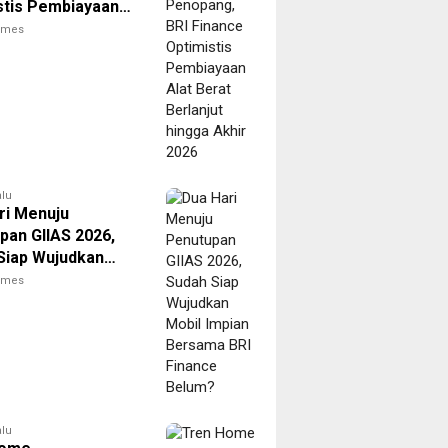
stis Pembiayaan
rat Berlanjut
times
 Akhir 2026
alu
ri Menuju
pan GIIAS 2026,
Siap Wujudkan
Impian Bersama
times
nance Belum?
alu