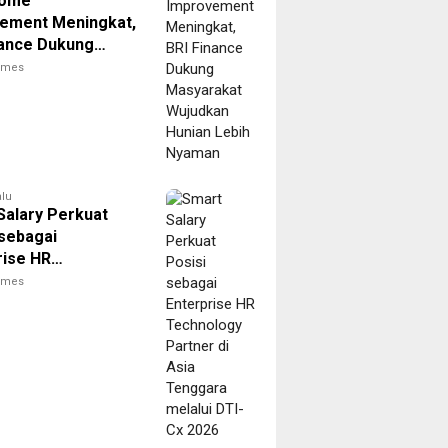
Home
ement Meningkat,
nance Dukung
akat Wujudkan
times
 Lebih Nyaman
alu
Salary Perkuat
 sebagai
rise HR
logy Partner di
times
enggara melalui
 2026