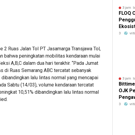
3 jam l
FLOQ C
Penggu
Ekosis
Chain 
3
vri
e 2 Ruas Jalan Tol PT Jasamarga Transjawa Tol,
n bahwa peningkatan mobilitas kendaraan mulai
Seksi A,B,C dalam dua hari terakhir. “Pada Jumat
tas di Ruas Semarang ABC tercatat sebanyak
dibandingkan lalu lintas normal yang mencapai
3 jam l
Bittim
ada Sabtu (14/03), volume kendaraan tercatat
OJK Pe
ingkat 10,51% dibandingkan lalu lintas normal
Pengaw
ied.
Platfo
3
vri
Izin