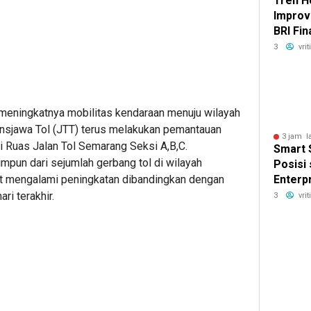
Tren 
Improv
BRI Fi
Masyar
3
vri
Hunian
meningkatnya mobilitas kendaraan menuju wilayah
nsjawa Tol (JTT) terus melakukan pemantauan
3 jam l
 di Ruas Jalan Tol Semarang Seksi A,B,C.
Smart 
himpun dari sejumlah gerbang tol di wilayah
Posisi
Enterp
t mengalami peningkatan dibandingkan dengan
Techno
ri terakhir.
3
vri
Asia T
DTI-Cx