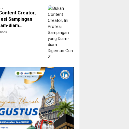
alu
Content Creator,
ofesi Sampingan
iam-diam
ri Gen Z
times