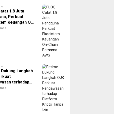
alu
atat 1,8 Juta
na, Perkuat
tem Keuangan On-
Bersama AWS
times
alu
e Dukung Langkah
rkuat
asan terhadap
rm Kripto Tanpa
times