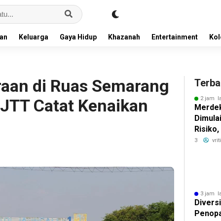
an
Keluarga
Gaya Hidup
Khazanah
Entertainment
Ko
raan di Ruas Semarang
Terba
2 jam l
JTT Catat Kenaikan
Merdek
Dimula
Risiko
Imbal H
3
vri
3 jam l
Diversi
Penopa