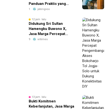
Panduan Praktis yang
Bikin Bisnis Anda Lebih
1
jatengvox
Efisien!
12 jam lalu
Didukung Sri Sultan
Hamengku Buwono X,
Jasa Marga Percepat
Pengembangan Akses
9
vritimes
Bokoharjo Tol Jogja-Solo
untuk Dukung Konektivitas
DIY
13 jam lalu
Bukti Komitmen
Keberlanjutan, Jasa Marga