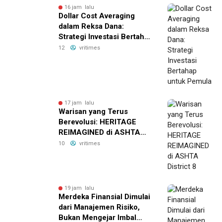
16 jam lalu
Dollar Cost Averaging
dalam Reksa Dana:
Strategi Investasi Bertahap
untuk Pemula
12
vritimes
17 jam lalu
Warisan yang Terus
Berevolusi: HERITAGE
REIMAGINED di ASHTA
District 8
10
vritimes
19 jam lalu
Merdeka Finansial Dimulai
dari Manajemen Risiko,
Bukan Mengejar Imbal