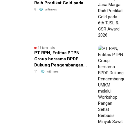
Raih Predikat Gold pada
6th TJSL & CSR Award
8
vritimes
2026
15 jam lalu
PT RPN, Entitas PTPN
Group bersama BPDP
Dukung Pengembangan
UMKM melalui Workshop
11
vritimes
Pangan Sehat Berbasis
Minyak Sawit