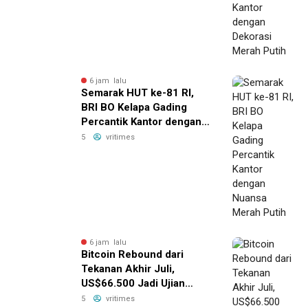
6 jam lalu
Semarak HUT ke-81 RI,
BRI BO Kelapa Gading
Percantik Kantor dengan
Nuansa Merah Putih
5
vritimes
6 jam lalu
Bitcoin Rebound dari
Tekanan Akhir Juli,
US$66.500 Jadi Ujian
Berikutnya
5
vritimes