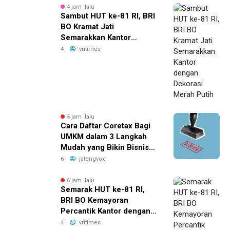
4 jam lalu
Sambut HUT ke-81 RI, BRI
BO Kramat Jati
Semarakkan Kantor
dengan Dekorasi Merah
4
vritimes
Putih
5 jam lalu
Cara Daftar Coretax Bagi
UMKM dalam 3 Langkah
Mudah yang Bikin Bisnis
Anda Lebih
6
jatengvox
Menguntungkan!
6 jam lalu
Semarak HUT ke-81 RI,
BRI BO Kemayoran
Percantik Kantor dengan
Dekorasi Merah Putih
4
vritimes