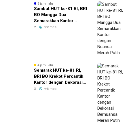
3 jam lalu
Sambut HUT ke-81 RI, BRI
BO Mangga Dua
Semarakkan Kantor
dengan Nuansa Merah
2
vritimes
Putih
4 jam lalu
Semarak HUT ke-81 RI,
BRI BO Krekot Percantik
Kantor dengan Dekorasi
Bernuansa Merah Putih
3
vritimes