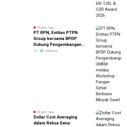
19 jam lalu
PT RPN, Entitas PTPN
Group bersama BPDP
Dukung Pengembangan
UMKM melalui Workshop
11
vritimes
Pangan Sehat Berbasis
Minyak Sawit
20 jam lalu
Dollar Cost Averaging
dalam Reksa Dana: