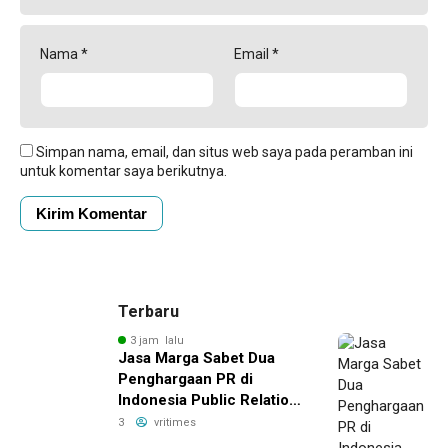
Nama
*
Email
*
Simpan nama, email, dan situs web saya pada peramban ini
untuk komentar saya berikutnya.
Terbaru
3 jam lalu
Jasa Marga Sabet Dua
Penghargaan PR di
Indonesia Public Relations
Summit 2026
3
vritimes