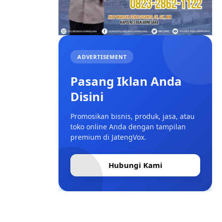
ADVERTISEMENT
Pasang Iklan Anda
Disini
Promosikan bisnis, produk, jasa, atau
toko online Anda dengan tampilan
premium di JatengVox.
Hubungi Kami