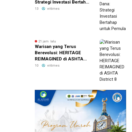
Strategi Investasi Bertahap
untuk Pemula
13
vritimes
21 jam lalu
Warisan yang Terus
Berevolusi: HERITAGE
REIMAGINED di ASHTA
District 8
10
vritimes