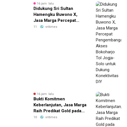
16 jam lalu
Didukung Sri Sultan
Hamengku Buwono X,
Jasa Marga Percepat
Pengembangan Akses
11
vritimes
Bokoharjo Tol Jogja-Solo
untuk Dukung Konektivitas
DIY
16 jam lalu
Bukti Komitmen
Keberlanjutan, Jasa Marga
Raih Predikat Gold pada
6th TJSL & CSR Award
10
vritimes
2026