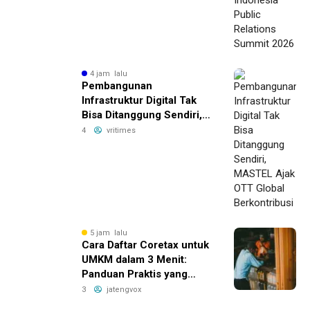
4 jam lalu
Pembangunan
Infrastruktur Digital Tak
Bisa Ditanggung Sendiri,
MASTEL Ajak OTT Global
4
vritimes
Berkontribusi
5 jam lalu
Cara Daftar Coretax untuk
UMKM dalam 3 Menit:
Panduan Praktis yang
Bikin Bisnis Anda Lebih
3
jatengvox
Efisien!