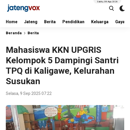
Sabtu, 08 Agu 2026
Home
Jateng
Berita
Pendidikan
Keluarga
Gaya H
Beranda
Berita
Mahasiswa KKN UPGRIS
Kelompok 5 Dampingi Santri
TPQ di Kaligawe, Kelurahan
Susukan
Selasa, 9 Sep 2025 07:22