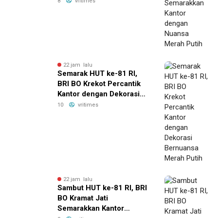
8
vritimes
Putih
22 jam lalu
Semarak HUT ke-81 RI,
BRI BO Krekot Percantik
Kantor dengan Dekorasi
Bernuansa Merah Putih
10
vritimes
22 jam lalu
Sambut HUT ke-81 RI, BRI
BO Kramat Jati
Semarakkan Kantor