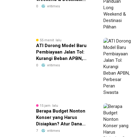
Pilihan
0
vritimes
55 menit lalu
ATI Dorong Model Baru
Pembiayaan Jalan Tol:
Kurangi Beban APBN,
Perbesar Peran Swasta
0
vritimes
15 jam lalu
Berapa Budget Nonton
Konser yang Harus
Disiapkan? Atur Dana
dengan Deposito FLEXI
7
vritimes