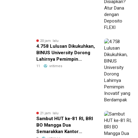
20 jam lalu
4.758 Lulusan Dikukuhkan,
BINUS University Dorong
Lahirnya Pemimpin
Inovatif yang Berdampak
11
vritimes
21 jam lalu
Sambut HUT ke-81 RI, BRI
BO Mangga Dua
Semarakkan Kantor
dengan Nuansa Merah