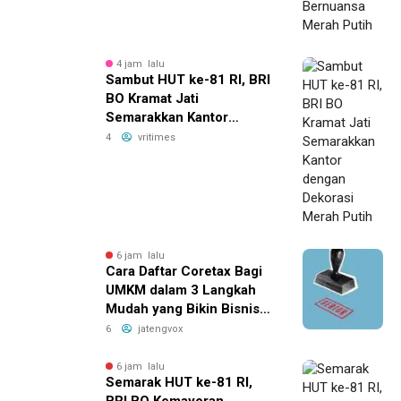
4 jam lalu
Sambut HUT ke-81 RI, BRI
BO Kramat Jati
Semarakkan Kantor
dengan Dekorasi Merah
4
vritimes
Putih
6 jam lalu
Cara Daftar Coretax Bagi
UMKM dalam 3 Langkah
Mudah yang Bikin Bisnis
Anda Lebih
6
jatengvox
Menguntungkan!
6 jam lalu
Semarak HUT ke-81 RI,
BRI BO Kemayoran