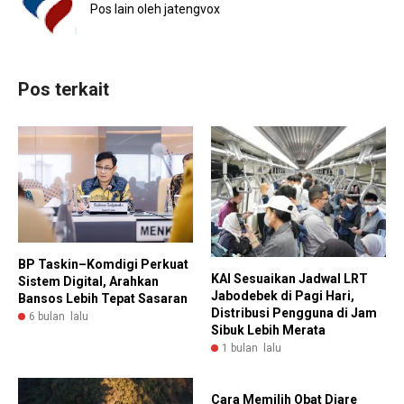
Pos lain oleh jatengvox
Pos terkait
BP Taskin–Komdigi Perkuat
KAI Sesuaikan Jadwal LRT
Sistem Digital, Arahkan
Jabodebek di Pagi Hari,
Bansos Lebih Tepat Sasaran
Distribusi Pengguna di Jam
6 bulan lalu
Sibuk Lebih Merata
1 bulan lalu
Cara Memilih Obat Diare