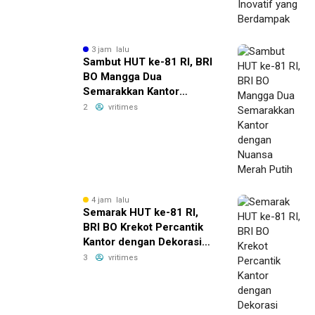
3 jam lalu
Sambut HUT ke-81 RI, BRI
BO Mangga Dua
Semarakkan Kantor
dengan Nuansa Merah
2
vritimes
Putih
4 jam lalu
Semarak HUT ke-81 RI,
BRI BO Krekot Percantik
Kantor dengan Dekorasi
Bernuansa Merah Putih
3
vritimes