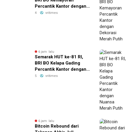
Percantik Kantor dengan
Dekorasi Merah Putih
4
vritimes
6 jam lalu
Semarak HUT ke-81 RI,
BRI BO Kelapa Gading
Percantik Kantor dengan
Nuansa Merah Putih
5
vritimes
6 jam lalu
Bitcoin Rebound dari