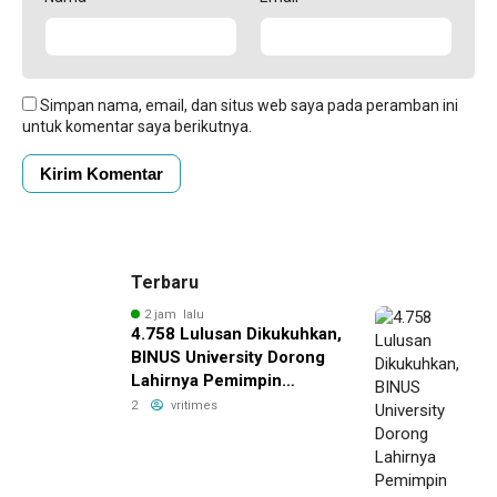
Simpan nama, email, dan situs web saya pada peramban ini
untuk komentar saya berikutnya.
Terbaru
2 jam lalu
4.758 Lulusan Dikukuhkan,
BINUS University Dorong
Lahirnya Pemimpin
Inovatif yang Berdampak
2
vritimes