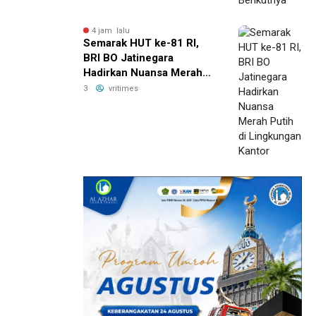
4 jam lalu
Semarak HUT ke-81 RI,
BRI BO Jatinegara
Hadirkan Nuansa Merah
Putih di Lingkungan
3
vritimes
Kantor