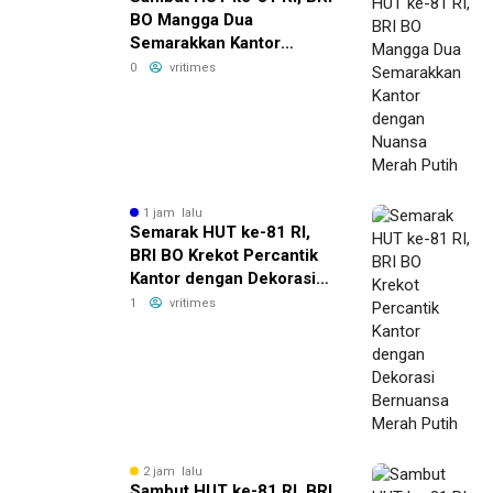
BO Mangga Dua
Semarakkan Kantor
dengan Nuansa Merah
0
vritimes
Putih
1 jam lalu
Semarak HUT ke-81 RI,
BRI BO Krekot Percantik
Kantor dengan Dekorasi
Bernuansa Merah Putih
1
vritimes
2 jam lalu
Sambut HUT ke-81 RI, BRI