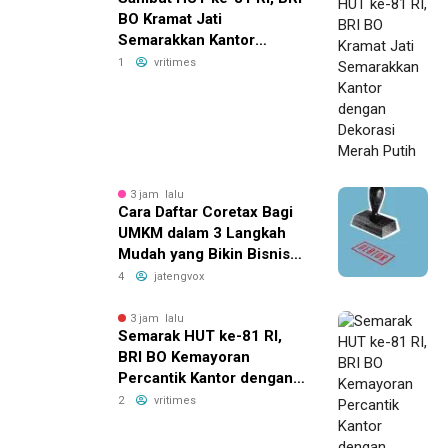
BO Kramat Jati
Semarakkan Kantor
dengan Dekorasi Merah
1
vritimes
Putih
3 jam lalu
Cara Daftar Coretax Bagi
UMKM dalam 3 Langkah
Mudah yang Bikin Bisnis
Anda Lebih
4
jatengvox
Menguntungkan!
3 jam lalu
Semarak HUT ke-81 RI,
BRI BO Kemayoran
Percantik Kantor dengan
Dekorasi Merah Putih
2
vritimes