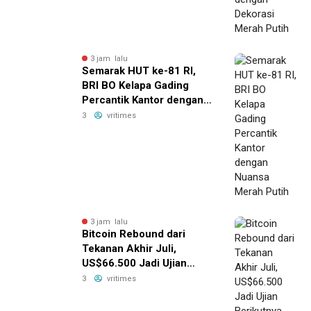
3 jam lalu
Semarak HUT ke-81 RI,
BRI BO Kelapa Gading
Percantik Kantor dengan
Nuansa Merah Putih
3
vritimes
3 jam lalu
Bitcoin Rebound dari
Tekanan Akhir Juli,
US$66.500 Jadi Ujian
Berikutnya
3
vritimes