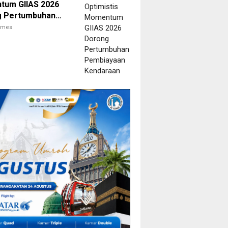
um GIIAS 2026
g Pertumbuhan
yaan Kendaraan
times