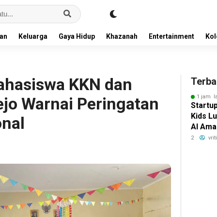
an
Keluarga
Gaya Hidup
Khazanah
Entertainment
Ko
hasiswa KKN dan
Terba
1 jam l
ejo Warnai Peringatan
Startup
Kids L
onal
AI Ama
Anak, 
2
vri
Strate
Singap