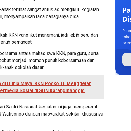
Pa
anak terlihat sangat antusias mengikuti kegiatan
Ali, menyampaikan rasa bahagianya bisa
Di
Prom
akak KKN yang ikut menemani, jadi lebih seru dan
toko
penuh semangat.
prem
 bersama antara mahasiswa KKN, para guru, serta
rsebut menjadi momen penuh kebersamaan dan
k-anak sekolah dasar.
 di Dunia Maya, KKN Posko 16 Menggelar
Bermedia Sosial di SDN Karangmanggis
ri Santri Nasional, kegiatan ini juga mempererat
 Walisongo dengan masyarakat sekitar, khususnya