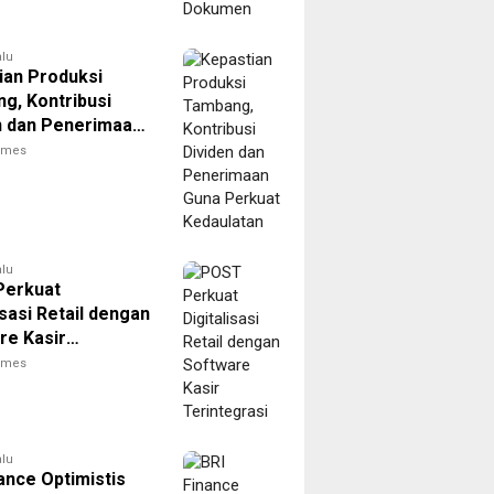
alu
ian Produksi
g, Kontribusi
n dan Penerimaan
erkuat
times
atan
alu
Perkuat
isasi Retail dengan
re Kasir
egrasi
times
alu
ance Optimistis