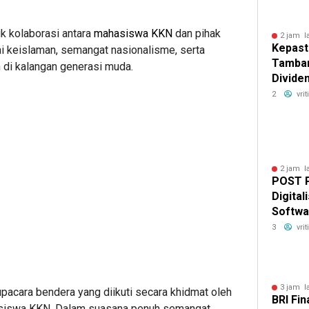
uk kolaborasi antara
mahasiswa KKN
dan pihak
2 jam l
Kepast
i keislaman, semangat nasionalisme, serta
Tamban
 di kalangan generasi muda.
Divide
Guna P
2
vri
Kedaul
2 jam l
POST 
Digital
Softwa
Terint
3
vri
3 jam l
upacara bendera yang diikuti secara khidmat oleh
BRI Fin
hasiswa KKN. Dalam suasana penuh semangat,