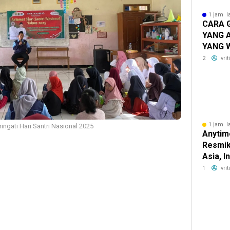
1 jam l
CARA 
YANG 
YANG W
SEBEL
2
vri
MENYE
1 jam l
gati Hari Santri Nasional 2025
Anytim
Resmik
Asia, 
denga
1
vri
Anytim
Garden