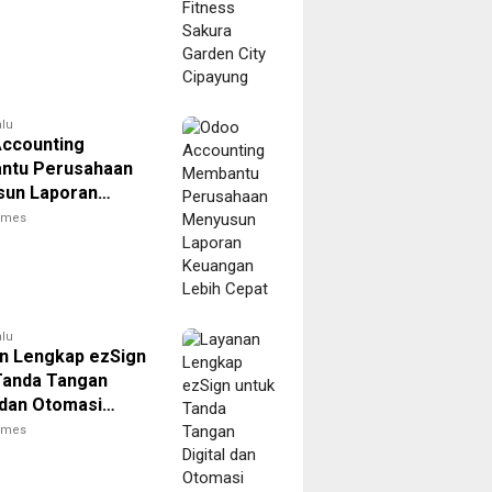
alu
ccounting
ntu Perusahaan
un Laporan
an Lebih Cepat
times
alu
n Lengkap ezSign
Tanda Tangan
l dan Otomasi
en
times