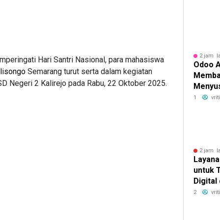
2 jam l
peringati Hari Santri Nasional, para mahasiswa
Odoo A
lisongo
Semarang turut serta dalam kegiatan
Memba
SD Negeri 2 Kalirejo pada Rabu, 22 Oktober 2025.
Menyus
Keuang
1
vri
2 jam l
Layana
untuk 
Digita
Dokum
2
vri