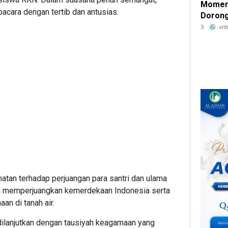
Moment
pacara dengan tertib dan antusias.
Doron
Pembia
3
vri
atan terhadap perjuangan para santri dan ulama
am memperjuangkan kemerdekaan Indonesia serta
n di tanah air.
dilanjutkan dengan tausiyah keagamaan yang