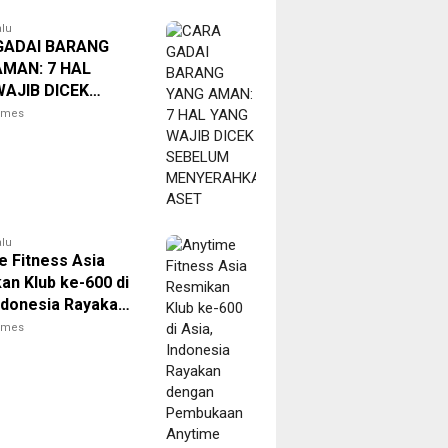
alu
GADAI BARANG
AMAN: 7 HAL
AJIB DICEK
UM
times
RAHKAN ASET
alu
e Fitness Asia
an Klub ke-600 di
Indonesia Rayakan
n Pembukaan
times
e Fitness Sakura
 City Cipayung