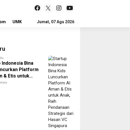
lom
UMKM
LOKER
Jumat, 07 Agu 2026
ru
alu
 Indonesia Bina
uncurkan Platform
n & Etis untuk
Raih Pendanaan
times
gis dari Hasan VC
ura