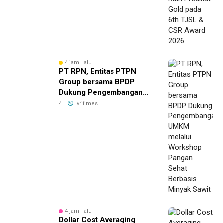
2026
4 jam lalu
PT RPN, Entitas PTPN
Group bersama BPDP
Dukung Pengembangan
UMKM melalui Workshop
4
vritimes
Pangan Sehat Berbasis
Minyak Sawit
4 jam lalu
Dollar Cost Averaging