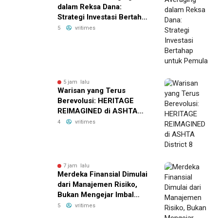
dalam Reksa Dana:
Strategi Investasi Bertahap
untuk Pemula
5
vritimes
5 jam lalu
Warisan yang Terus
Berevolusi: HERITAGE
REIMAGINED di ASHTA
District 8
4
vritimes
7 jam lalu
Merdeka Finansial Dimulai
dari Manajemen Risiko,
Bukan Mengejar Imbal
Hasil Cepat
5
vritimes