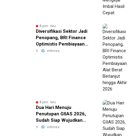
8 jam lalu
Diversifikasi Sektor Jadi
Penopang, BRI Finance
Optimistis Pembiayaan
Alat Berat Berlanjut hingga
5
vritimes
Akhir 2026
8 jam lalu
Dua Hari Menuju
Penutupan GIIAS 2026,
Sudah Siap Wujudkan
Mobil Impian Bersama BRI
5
vritimes
Finance Belum?