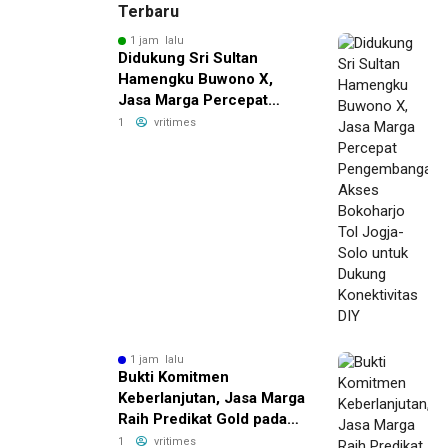
Terbaru
1 jam lalu
Didukung Sri Sultan
Hamengku Buwono X,
Jasa Marga Percepat
Pengembangan Akses
1
vritimes
Bokoharjo Tol Jogja-Solo
untuk Dukung Konektivitas
DIY
1 jam lalu
Bukti Komitmen
Keberlanjutan, Jasa Marga
Raih Predikat Gold pada
6th TJSL & CSR Award
1
vritimes