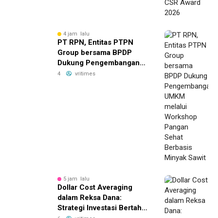
4 jam lalu
PT RPN, Entitas PTPN
Group bersama BPDP
Dukung Pengembangan
UMKM melalui Workshop
4
vritimes
Pangan Sehat Berbasis
Minyak Sawit
5 jam lalu
Dollar Cost Averaging
dalam Reksa Dana:
Strategi Investasi Bertahap