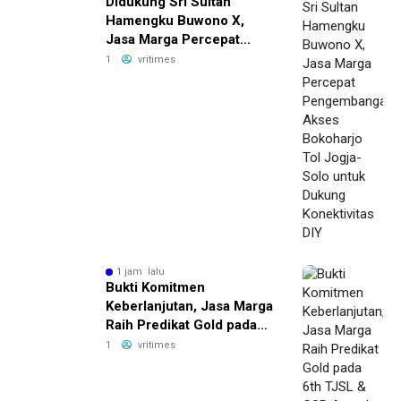
Didukung Sri Sultan
Hamengku Buwono X,
Jasa Marga Percepat
Pengembangan Akses
1
vritimes
Bokoharjo Tol Jogja-Solo
untuk Dukung Konektivitas
DIY
1 jam lalu
Bukti Komitmen
Keberlanjutan, Jasa Marga
Raih Predikat Gold pada
6th TJSL & CSR Award
1
vritimes
2026