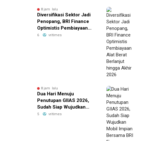
8 jam lalu
Diversifikasi Sektor Jadi
Penopang, BRI Finance
Optimistis Pembiayaan
Alat Berat Berlanjut hingga
6
vritimes
Akhir 2026
8 jam lalu
Dua Hari Menuju
Penutupan GIIAS 2026,
Sudah Siap Wujudkan
Mobil Impian Bersama BRI
5
vritimes
Finance Belum?