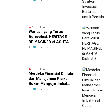
untuk Pemula
6
vritimes
5 jam lalu
Warisan yang Terus
Berevolusi: HERITAGE
REIMAGINED di ASHTA
District 8
4
vritimes
8 jam lalu
Merdeka Finansial Dimulai
dari Manajemen Risiko,
Bukan Mengejar Imbal
Hasil Cepat
5
vritimes